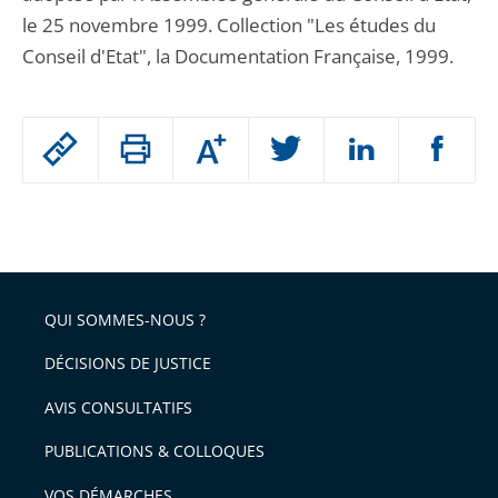
le 25 novembre 1999. Collection "Les études du
Conseil d'Etat", la Documentation Française, 1999.
Passer
Augmenter
le
ou
réduire
partage
Passer
la
taille
de
le
de
la
l'article
partage
police
pour
de
arriver
QUI SOMMES-NOUS ?
l'article
après
pour
DÉCISIONS DE JUSTICE
arriver
AVIS CONSULTATIFS
avant
PUBLICATIONS & COLLOQUES
VOS DÉMARCHES