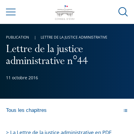
Ouvrir
Menu
la
modal
de
PUBLICATION
LETTRE DE LA JUSTICE ADMINISTRATIVE
reche
Lettre de la justice
administrative n°44
11 octobre 2016
Tous les chapitres
> La Lettre de la justice administrative en PDF