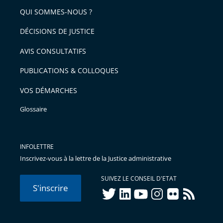
QUI SOMMES-NOUS ?
l'article
pour
DÉCISIONS DE JUSTICE
arriver
AVIS CONSULTATIFS
avant
PUBLICATIONS & COLLOQUES
VOS DÉMARCHES
Glossaire
INFOLETTRE
Inscrivez-vous à la lettre de la Justice administrative
SUIVEZ LE CONSEIL D'ETAT
S'inscrire
twitter
linkedIn
youtube
instagram
flickr
rss