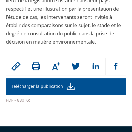
lieux de la législation existante dans leur pays
respectif et une illustration par la présentation de
l’étude de cas, les intervenants seront invités à
établir des comparaisons sur le sujet, le stade et le
degré de consultation du public dans la prise de
décision en matière environnementale.
Passer
Augmenter
le
ou
réduire
partage
la
taille
de
Télécharger la publication
de
la
l'article
police
PDF - 880 Ko
pour
Passer
arriver
le
après
partage
de