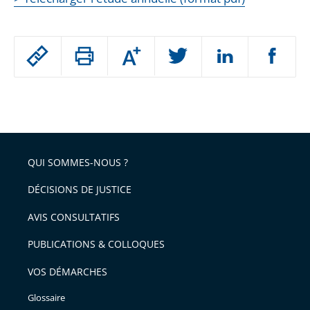
Passer
Augmenter
le
ou
réduire
partage
Passer
la
taille
de
le
de
la
l'article
partage
police
pour
de
arriver
QUI SOMMES-NOUS ?
l'article
après
pour
DÉCISIONS DE JUSTICE
arriver
AVIS CONSULTATIFS
avant
PUBLICATIONS & COLLOQUES
VOS DÉMARCHES
Glossaire