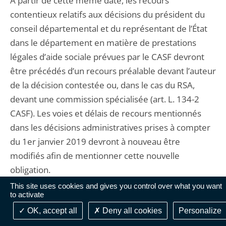
À partir de cette même date, les recours
contentieux relatifs aux décisions du président du
conseil départemental et du représentant de l’État
dans le département en matière de prestations
légales d’aide sociale prévues par le CASF devront
être précédés d’un recours préalable devant l’auteur
de la décision contestée ou, dans le cas du RSA,
devant une commission spécialisée (art. L. 134-2
CASF). Les voies et délais de recours mentionnés
dans les décisions administratives prises à compter
du 1er janvier 2019 devront à nouveau être
modifiés afin de mentionner cette nouvelle
obligation.
This site uses cookies and gives you control over what you want
to activate
Passer
OK, accept all
Deny all cookies
Personalize
Augmenter
le
ou