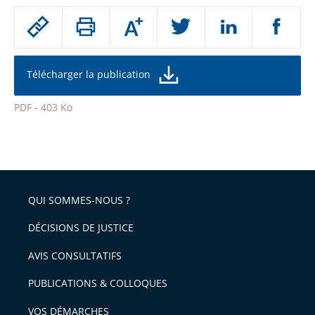
Passer
Augmenter
le
ou
réduire
partage
la
taille
de
Télécharger la publication
de
la
l'article
police
PDF - 403 Ko
pour
Passer
arriver
le
après
partage
de
QUI SOMMES-NOUS ?
l'article
pour
DÉCISIONS DE JUSTICE
arriver
AVIS CONSULTATIFS
avant
PUBLICATIONS & COLLOQUES
VOS DÉMARCHES