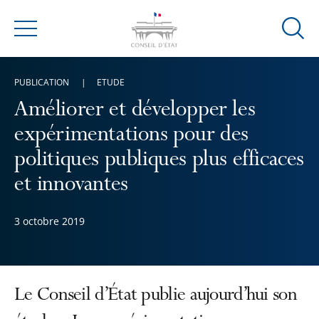
Ouvrir
Menu
la
modal
PUBLICATION
ETUDE
de
reche
Améliorer et développer les
expérimentations pour des
politiques publiques plus efficaces
et innovantes
3 octobre 2019
Le Conseil d’État publie aujourd’hui son