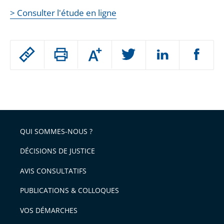
> Consulter l'étude en ligne
Passer
Augmenter
le
ou
réduire
partage
Passer
la
taille
de
le
de
la
l'article
partage
police
pour
de
arriver
QUI SOMMES-NOUS ?
l'article
après
pour
DÉCISIONS DE JUSTICE
arriver
AVIS CONSULTATIFS
avant
PUBLICATIONS & COLLOQUES
VOS DÉMARCHES