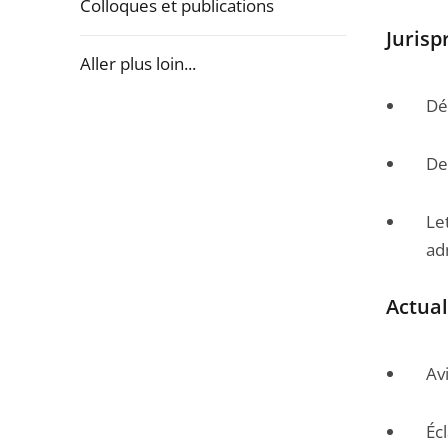
Colloques et publications
Juris
Aller plus loin...
Dé
Passer
la
navigation
De
de
l'article
Le
pour
ad
arriver
avant
Actual
Avi
Éc