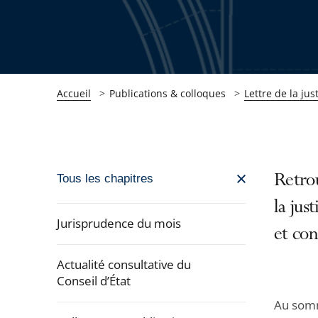
Accueil
Publications & colloques
Lettre de la jus
Passer
Retrou
Tous les chapitres
la
la jus
navigation
Jurisprudence du mois
et con
de
l'article
Actualité consultative du
pour
Conseil d’État
arriver
Au somm
après