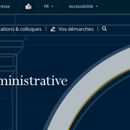
resse
FR
Accessibilité
cations & colloques
Vos démarches
Ouvrir
la
modale
de
recherche
ministrative