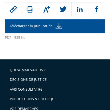
Passer
Augmenter
le
ou
réduire
partage
la
taille
de
Télécharger la publication
de
la
l'article
police
PDF - 535 Ko
pour
Passer
arriver
le
après
partage
de
QUI SOMMES-NOUS ?
l'article
pour
DÉCISIONS DE JUSTICE
arriver
AVIS CONSULTATIFS
avant
PUBLICATIONS & COLLOQUES
VOS DÉMARCHES