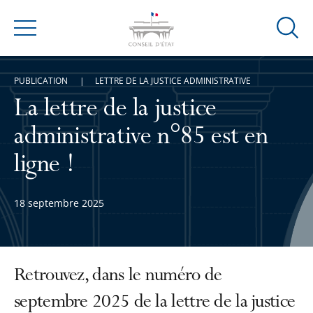
Ouvrir
Menu
la
modal
PUBLICATION
LETTRE DE LA JUSTICE ADMINISTRATIVE
de
reche
La lettre de la justice
administrative n°85 est en
ligne !
18 septembre 2025
Retrouvez, dans le numéro de
septembre 2025 de la lettre de la justice