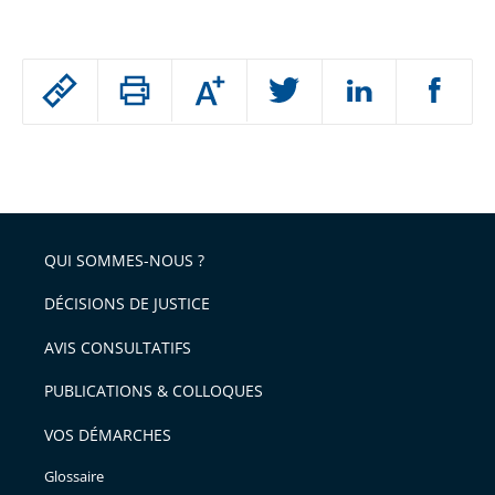
Passer
Augmenter
le
ou
réduire
partage
Passer
la
taille
de
le
de
la
l'article
partage
police
pour
de
arriver
QUI SOMMES-NOUS ?
l'article
après
pour
DÉCISIONS DE JUSTICE
arriver
AVIS CONSULTATIFS
avant
PUBLICATIONS & COLLOQUES
VOS DÉMARCHES
Glossaire