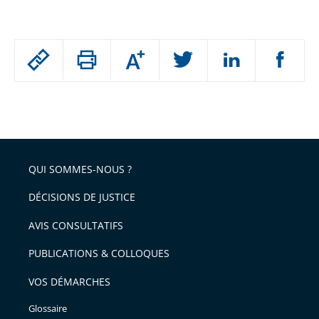
Passer
Augmenter
le
ou
réduire
partage
Passer
la
taille
de
le
de
la
l'article
partage
police
pour
de
arriver
QUI SOMMES-NOUS ?
l'article
après
pour
DÉCISIONS DE JUSTICE
arriver
AVIS CONSULTATIFS
avant
PUBLICATIONS & COLLOQUES
VOS DÉMARCHES
Glossaire