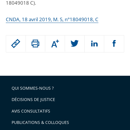
18049018 C).
CNDA, 18 avril 2019, M. S, n°18049018, C
Passer
Augmenter
le
ou
réduire
partage
Passer
la
taille
de
le
de
la
l'article
partage
police
pour
de
arriver
QUI SOMMES-NOUS ?
l'article
après
pour
DÉCISIONS DE JUSTICE
arriver
AVIS CONSULTATIFS
avant
PUBLICATIONS & COLLOQUES