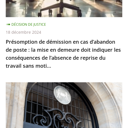
poste
:
la
DÉCISION DE JUSTICE
mise
18 décembre 2024
en
Présomption de démission en cas d’abandon
demeure
de poste : la mise en demeure doit indiquer les
doit
conséquences de l’absence de reprise du
indiquer
travail sans moti...
les
conséquences
de
Le
l’absence
juge
de
des
reprise
référés
du
du
travail
Conseil