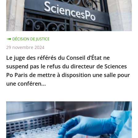
sans
d’État
moti...
ne
suspend
pas
DÉCISION DE JUSTICE
le
29 novembre 2024
refus
Le juge des référés du Conseil d’État ne
du
suspend pas le refus du directeur de Sciences
directeur
Po Paris de mettre à disposition une salle pour
de
une conféren...
Sciences
Po
Paris
PMA
de
post-
mettre
mortem
à
:
disposition