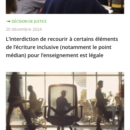
inclusive
(notamment
DÉCISION DE JUSTICE
le
20 décembre 2024
point
L’interdiction de recourir à certains éléments
médian)
de l’écriture inclusive (notamment le point
pour
médian) pour l’enseignement est légale
l’enseignement
est
légale
Présomption
de
démission
en
cas
d’abandon
de