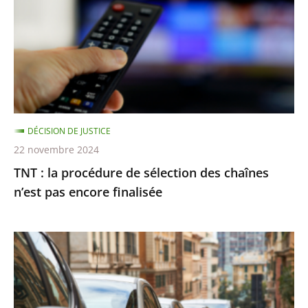
procédure
de
sélection
des
chaînes
n’est
pas
DÉCISION DE JUSTICE
encore
22 novembre 2024
finalisée
TNT : la procédure de sélection des chaînes
n’est pas encore finalisée
Stationnement
payant
:
le