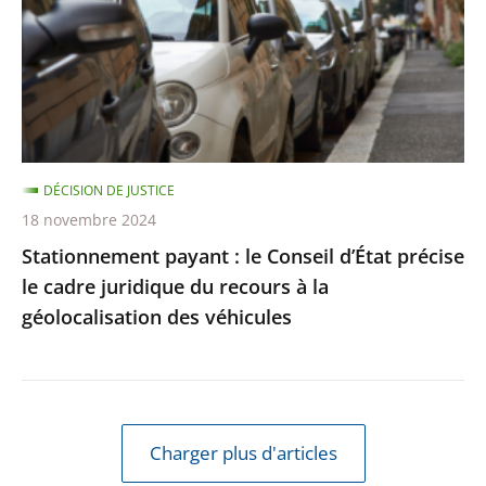
Conseil
d’État
précise
le
cadre
juridique
DÉCISION DE JUSTICE
du
18 novembre 2024
recours
Stationnement payant : le Conseil d’État précise
à
le cadre juridique du recours à la
la
géolocalisation des véhicules
géolocalisation
des
véhicules
Charger plus d'articles