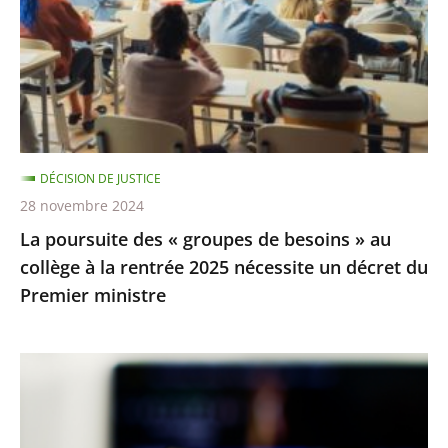
l’homme
groupes
de
besoins
»
au
collège
DÉCISION DE JUSTICE
à
28 novembre 2024
la
La poursuite des « groupes de besoins » au
rentrée
collège à la rentrée 2025 nécessite un décret du
2025
Premier ministre
nécessite
un
décret
TNT
du
:
Premier
la
ministre