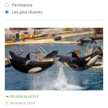
les
les
Pertinence
filtres
filtres
Les plus récents
pour
pour
arriver
arriver
après
avant
Cétacés
en
captivité
:
la
législation
actuelle
interdit
déjà
les
DÉCISION DE JUSTICE
transferts
31 décembre 2024
de