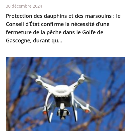
30 décembre 2024
la
Protection des dauphins et des marsouins : le
nécessité
Conseil d’État confirme la nécessité d’une
d’une
fermeture de la pêche dans le Golfe de
fermeture
Gascogne, durant qu...
de
la
pêche
Exploitation
dans
des
le
images
Golfe
enregistrées
de
par
Gascogne,
drones
durant
pour
qu...
le
maintien