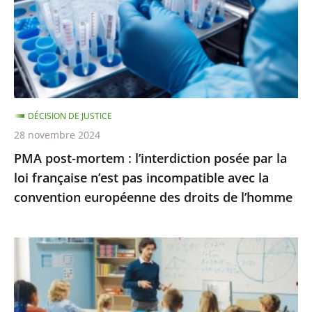
l’interdiction
une
posée
salle
par
pour
la
une
loi
conféren...
française
DÉCISION DE JUSTICE
n’est
28 novembre 2024
pas
PMA post-mortem : l’interdiction posée par la
incompatible
loi française n’est pas incompatible avec la
avec
convention européenne des droits de l’homme
la
convention
européenne
La
des
poursuite
droits
des
de
«