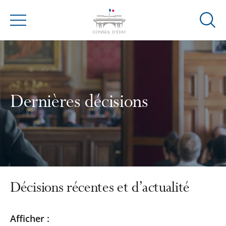
Ouvrir
Menu
la
modal
de
reche
Dernières décisions
Décisions récentes et d’actualité
Passer
Passer
Afficher :