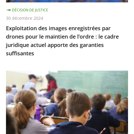
de
DÉCISION DE JUSTICE
l’ordre
30 décembre 2024
:
Exploitation des images enregistrées par
le
drones pour le maintien de l’ordre : le cadre
cadre
juridique actuel apporte des garanties
juridique
suffisantes
actuel
apporte
des
L’interdiction
garanties
de
suffisantes
recourir
à
certains
éléments
de
l’écriture