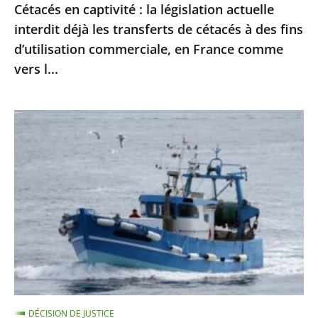
Cétacés en captivité : la législation actuelle
cétacés
interdit déjà les transferts de cétacés à des fins
à
d’utilisation commerciale, en France comme
des
vers l...
fins
d’utilisation
commerciale,
Protection
en
des
France
dauphins
comme
et
vers
des
l...
marsouins
:
le
Conseil
d’État
DÉCISION DE JUSTICE
confirme