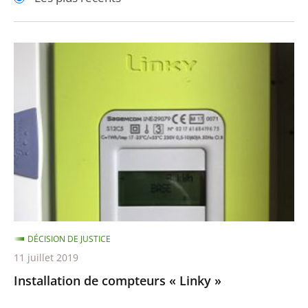
pour
pour
arriver
arriver
après
avant
Installation
de
compteurs
«
Linky
»
DÉCISION DE JUSTICE
11 juillet 2019
Installation de compteurs « Linky »