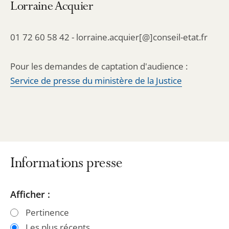
Lorraine Acquier
01 72 60 58 42 - lorraine.acquier[@]conseil-etat.fr
Pour les demandes de captation d'audience :
Service de presse du ministère de la Justice
Informations presse
Passer
Passer
Afficher :
les
les
Pertinence
filtres
filtres
Les plus récents