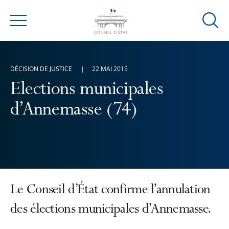
Ouvrir
Menu
la
modal
de
DÉCISION DE JUSTICE
22 MAI 2015
reche
Elections municipales
d’Annemasse (74)
Le Conseil d’État confirme l’annulation
des élections municipales d’Annemasse.