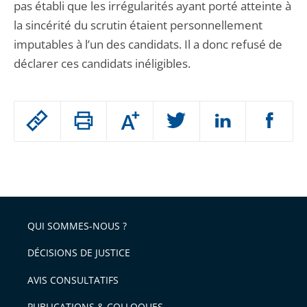
pas établi que les irrégularités ayant porté atteinte à
la sincérité du scrutin étaient personnellement
imputables à l’un des candidats. Il a donc refusé de
déclarer ces candidats inéligibles.
Passer
Augmenter
le
ou
réduire
partage
Passer
la
taille
de
le
de
la
l'article
partage
police
pour
de
arriver
QUI SOMMES-NOUS ?
l'article
après
pour
DÉCISIONS DE JUSTICE
arriver
AVIS CONSULTATIFS
avant
PUBLICATIONS & COLLOQUES