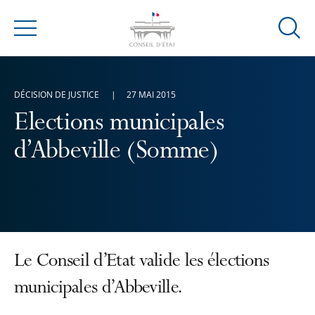
Ouvrir
Menu
la
modal
de
DÉCISION DE JUSTICE
27 MAI 2015
reche
Elections municipales
d’Abbeville (Somme)
Le Conseil d’Etat valide les élections
municipales d’Abbeville.