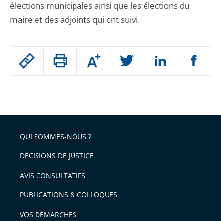
élections municipales ainsi que les élections du
maire et des adjoints qui ont suivi.
Passer
Augmenter
le
ou
réduire
partage
Passer
la
taille
de
le
de
la
l'article
partage
police
pour
de
arriver
QUI SOMMES-NOUS ?
l'article
après
pour
DÉCISIONS DE JUSTICE
arriver
AVIS CONSULTATIFS
avant
PUBLICATIONS & COLLOQUES
VOS DÉMARCHES