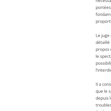
nécessai
portées,
fondame
proport
Le juge
détaillé 
propos 
le spect
possibi
l’interd
Il a con
que le 
depuis l
troubles