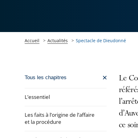
Accueil
Actualités
Spectacle de Dieudonné
Passer
Le Con
Tous les chapitres
la
référé
navigation
L’essentiel
l’arrê
de
l'article
d’Auve
Les faits à l’origine de l’affaire
pour
et la procédure
ce soir
arriver
après