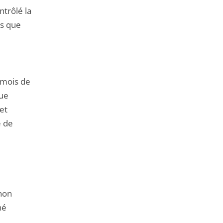
ntrôlé la
es que
u mois de
que
 et
é de
non
né