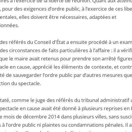
res à l’exercice de la liberté de réunion. Quant aux attein
 pour des exigences d’ordre public, à l’exercice de ces lib
ntales, elles doivent être nécessaires, adaptées et
ionnées.
 des référés du Conseil d'État a ensuite procédé à un exa
des circonstances de faits particulières à l’affaire : il a vérifi
que le maire avait retenus pour prendre son arrêté figure
acle en cause, apprécié les éléments de contexte, et contr
lité de sauvegarder l’ordre public par d’autres mesures qu
iction du spectacle.
staté, comme le juge des référés du tribunal administratif a
spectacle en cause avait été donné à plusieurs reprises en
e mois de décembre 2014 dans plusieurs villes, sans susci
 à l’ordre public ni plaintes ou condamnations pénales. Il a