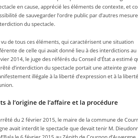
ectacle en cause, apprécié les éléments de contexte, et co
ssibilité de sauvegarder l’ordre public par d’autres mesur
nterdiction du spectacle.
 vu de tous ces éléments, qui caractérisent une situation
fférente de celle qui avait donné lieu à des interdictions a
nvier 2014, le juge des référés du Conseil d'État a estimé 
arrêté d’interdiction du spectacle portait une atteinte grave
nifestement illégale à la liberté d’expression et à la libert
union.
its à l’origine de l’affaire et la procédure
arrêté du 2 février 2015, le maire de la commune de Cour
ne avait interdit le spectacle que devait tenir M. Dieudon
M’Bala le 6 février 2015 au Zénith de Cournon d’Auvergne.