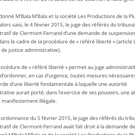
donné M’Bala M’Bala et la société Les Productions de la P
alors saisi, le 4 février 2015, le juge des référés du tribuna
tratif de Clermont-Ferrand d’une demande de suspension
dans le cadre de la procédure de « référé liberté » (article 
de justice administrative).
rocédure de « référé liberté » permet au juge administrati
 d’ordonner, en cas d’urgence, toutes mesures nécessaires
rde d’une liberté fondamentale à laquelle une autorité
rative aurait porté, dans l’exercice de ses pouvoirs, une a
t manifestement illégale.
 ordonnance du 5 février 2015, le juge des référés du trib
ratif de Clermont-Ferrand avait fait droit à la demande d
é M’Bala M’Bala et de la société Les Productions de la Plu