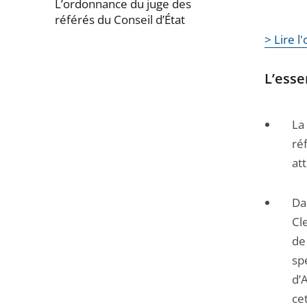
L’ordonnance du juge des
référés du Conseil d’État
> Lire 
Passer
la
L’esse
navigation
de
La
l'article
ré
pour
at
arriver
avant
Da
Cl
de
sp
d’
ce