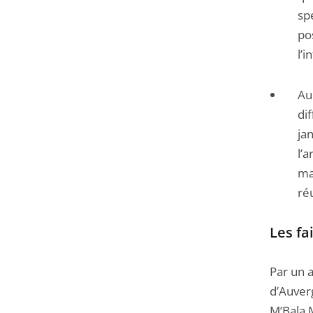
sp
po
l’i
Au
di
ja
l’
ma
ré
Les fa
Par un 
d’Auverg
M’Bala 