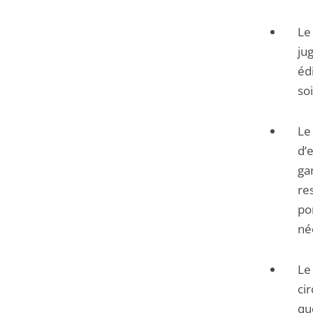
Le
jug
éd
soi
Le
d’
ga
re
po
né
Le
cir
qu