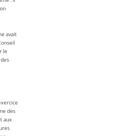
non
e avait
Conseil
r le
 des
exercice
une des
nt aux
sures