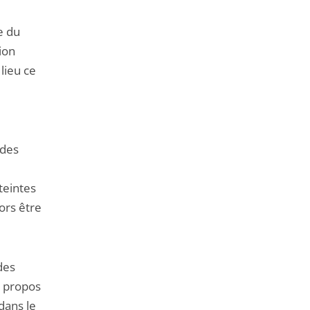
e du
tion
lieu ce
 des
teintes
ors être
des
es propos
dans le