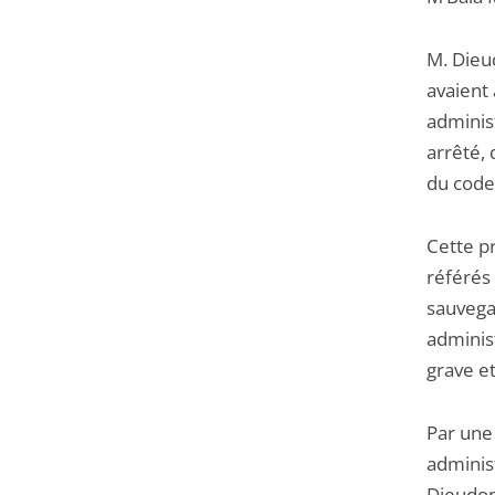
M. Dieu
avaient 
adminis
arrêté, 
du code 
Cette p
référés
sauvega
administ
grave e
Par une
administ
Dieudonn