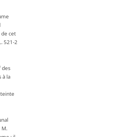
lume
l
 de cet
L. 521-2
f des
 à la
tteinte
unal
e M.
me : il