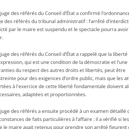
 juge des référés du Conseil d’État a confirmé l’ordonnanc
e des référés du tribunal administratif : l’arrêté d’interdic
icté par le maire est suspendu et le spectacle pourra avoir 
r.
 juge des référés du Conseil d’État a rappelé que la liberté
expression, qui est une condition de la démocratie et l’une
ranties du respect des autres droits et libertés, peut être
streinte pour des exigences d’ordre public, mais que les at
rtées à l'exercice de cette liberté fondamentale doivent al
cessaires, adaptées et proportionnées.
 juge des référés a ensuite procédé à un examen détaillé 
constances de faits particulières à l’affaire : il a vérifié si l
e le maire avait retenus pour prendre son arrêté figurent 