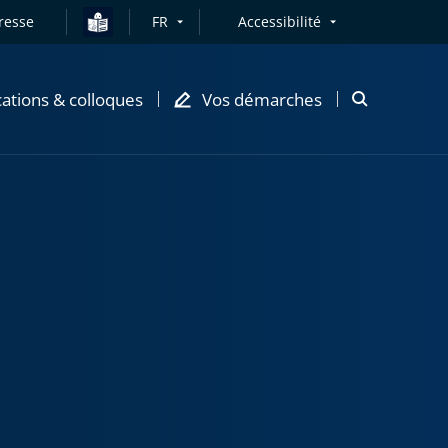
resse
FR
Accessibilité
cations & colloques
Vos démarches
Ouvrir
la
modale
de
recherche