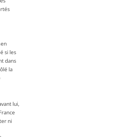
tes
ertés
men
é si les
nt dans
ôlé la
e
vant lui,
 France
ter ni