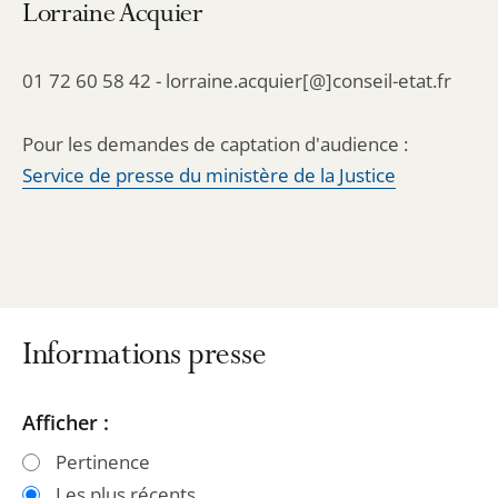
Lorraine Acquier
01 72 60 58 42 - lorraine.acquier[@]conseil-etat.fr
Pour les demandes de captation d'audience :
Service de presse du ministère de la Justice
Informations presse
Passer
Passer
Afficher :
les
les
Pertinence
filtres
filtres
Les plus récents