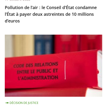
deux
Pollution de l’air : le Conseil d'État condamne
astreintes
l’État à payer deux astreintes de 10 millions
de
d’euros
10
millions
d’euros
Les
comptes
annuels
d’une
fondation
d’entreprise
n’ayant
reçu
aucune
subvention
DÉCISION DE JUSTICE
publique