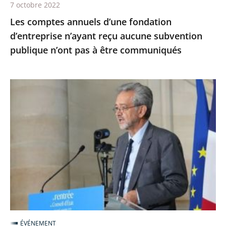
7 octobre 2022
n’ont
Les comptes annuels d’une fondation
pas
d’entreprise n’ayant reçu aucune subvention
à
publique n’ont pas à être communiqués
être
communiqués
Le
Conseil
d’État,
la
maison
du
service
public
-
Première
ÉVÉNEMENT