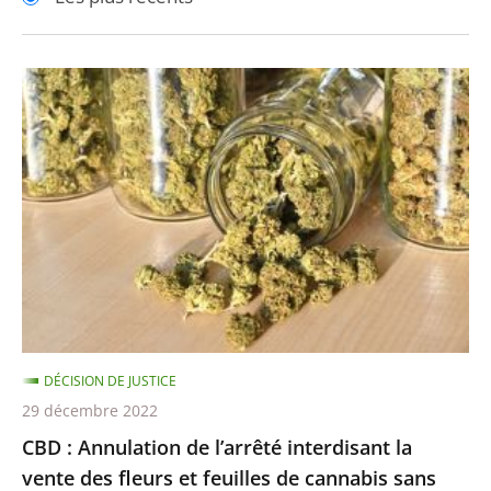
pour
pour
arriver
arriver
après
avant
CBD
:
Annulation
de
l’arrêté
interdisant
la
vente
des
fleurs
DÉCISION DE JUSTICE
et
29 décembre 2022
feuilles
CBD : Annulation de l’arrêté interdisant la
de
vente des fleurs et feuilles de cannabis sans
cannabis