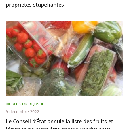
propriétés stupéfiantes
sans
propriétés
stupéfiantes
Le
Conseil
d’État
annule
la
liste
des
fruits
et
légumes
DÉCISION DE JUSTICE
pouvant
9 décembre 2022
être
Le Conseil d’État annule la liste des fruits et
encore