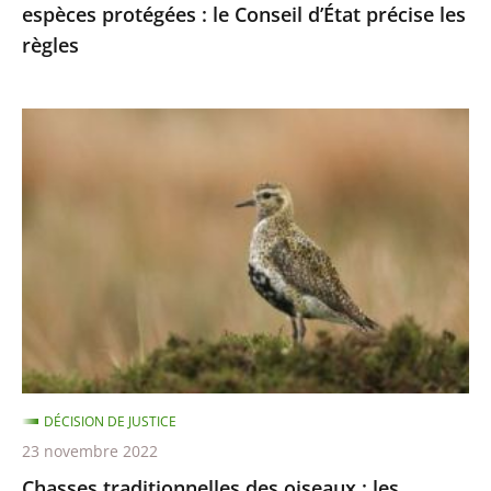
espèces protégées : le Conseil d’État précise les
les
règles
règles
Chasses
traditionnelles
des
oiseaux
:
les
autorisations
2021-
2022
sont
DÉCISION DE JUSTICE
illégales
23 novembre 2022
Chasses traditionnelles des oiseaux : les