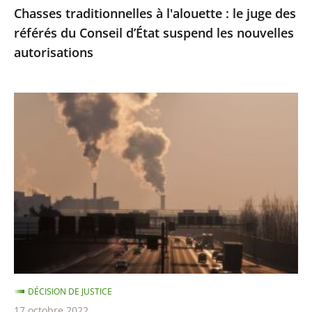
Chasses traditionnelles à l'alouette : le juge des
suspend
référés du Conseil d’État suspend les nouvelles
les
autorisations
nouvelles
autorisations
Pollution
de
l’air
:
le
Conseil
d'État
condamne
l’État
à
DÉCISION DE JUSTICE
payer
17 octobre 2022