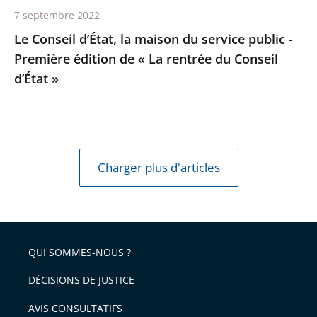
édition
7 septembre 2022
de
Le Conseil d’État, la maison du service public -
«
Première édition de « La rentrée du Conseil
La
d’État »
rentrée
du
Conseil
d’État
»
Charger plus d'articles
QUI SOMMES-NOUS ?
DÉCISIONS DE JUSTICE
AVIS CONSULTATIFS