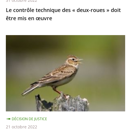
31 octobre 2022
en
Le contrôle technique des « deux-roues » doit
œuvre
être mis en œuvre
Chasses
traditionnelles
à
l'alouette
:
le
juge
des
référés
du
DÉCISION DE JUSTICE
Conseil
21 octobre 2022
d’État