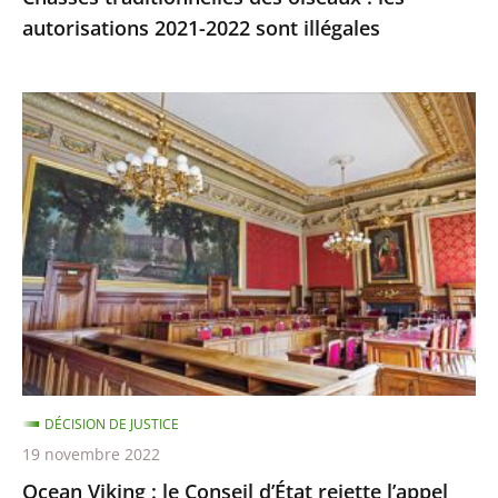
autorisations 2021-2022 sont illégales
Ocean
Viking
:
le
Conseil
d’État
rejette
l’appel
demandant
qu’il
soit
DÉCISION DE JUSTICE
mis
19 novembre 2022
fin,
Ocean Viking : le Conseil d’État rejette l’appel