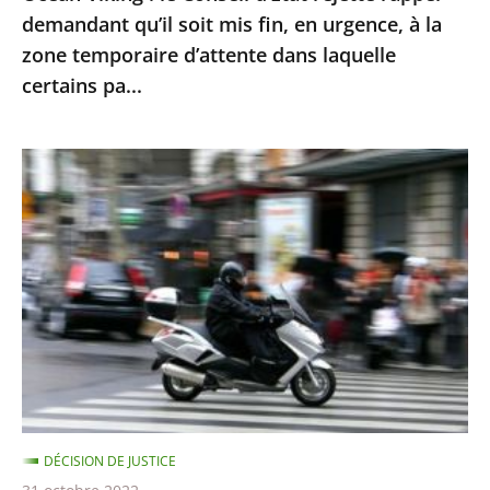
en
demandant qu’il soit mis fin, en urgence, à la
urgence,
zone temporaire d’attente dans laquelle
à
certains pa...
la
zone
Le
temporaire
contrôle
d’attente
technique
dans
des
laquelle
«
certains
deux-
pa...
roues
»
doit
être
DÉCISION DE JUSTICE
mis