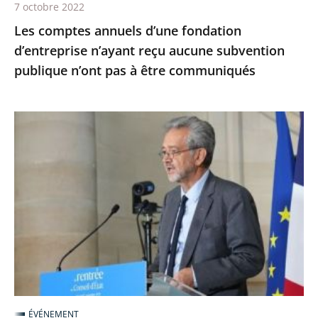
7 octobre 2022
n’ont
Les comptes annuels d’une fondation
pas
d’entreprise n’ayant reçu aucune subvention
à
publique n’ont pas à être communiqués
être
communiqués
Le
Conseil
d’État,
la
maison
du
service
public
-
Première
ÉVÉNEMENT