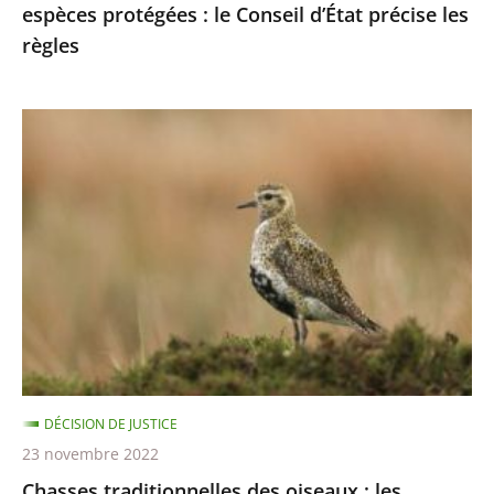
espèces protégées : le Conseil d’État précise les
les
règles
règles
Chasses
traditionnelles
des
oiseaux
:
les
autorisations
2021-
2022
sont
DÉCISION DE JUSTICE
illégales
23 novembre 2022
Chasses traditionnelles des oiseaux : les