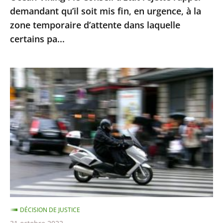
en
demandant qu’il soit mis fin, en urgence, à la
urgence,
zone temporaire d’attente dans laquelle
à
certains pa...
la
zone
Le
temporaire
contrôle
d’attente
technique
dans
des
laquelle
«
certains
deux-
pa...
roues
»
doit
être
DÉCISION DE JUSTICE
mis