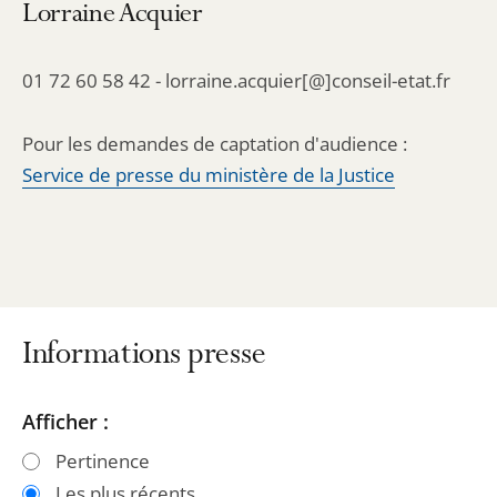
Lorraine Acquier
01 72 60 58 42 - lorraine.acquier[@]conseil-etat.fr
Pour les demandes de captation d'audience :
Service de presse du ministère de la Justice
Informations presse
Passer
Passer
Afficher :
les
les
Pertinence
filtres
filtres
Les plus récents