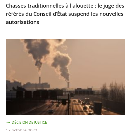
Chasses traditionnelles à l'alouette : le juge des
suspend
référés du Conseil d’État suspend les nouvelles
les
autorisations
nouvelles
autorisations
Pollution
de
l’air
:
le
Conseil
d'État
condamne
l’État
à
DÉCISION DE JUSTICE
payer
17 octobre 2022