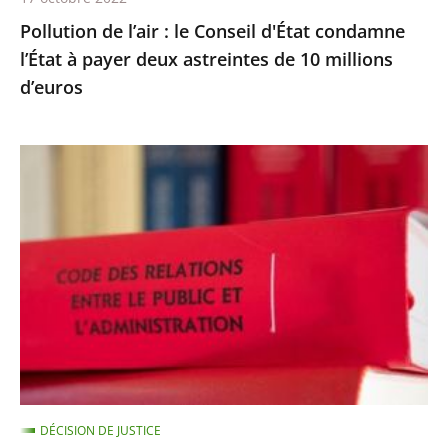
deux
Pollution de l’air : le Conseil d'État condamne
astreintes
l’État à payer deux astreintes de 10 millions
de
d’euros
10
millions
d’euros
Les
comptes
annuels
d’une
fondation
d’entreprise
n’ayant
reçu
aucune
subvention
DÉCISION DE JUSTICE
publique