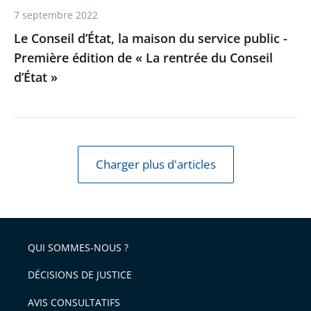
édition
7 septembre 2022
de
Le Conseil d’État, la maison du service public -
«
Première édition de « La rentrée du Conseil
La
d’État »
rentrée
du
Conseil
d’État
»
Charger plus d'articles
QUI SOMMES-NOUS ?
DÉCISIONS DE JUSTICE
AVIS CONSULTATIFS