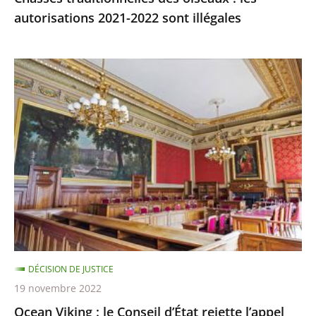
autorisations 2021-2022 sont illégales
Ocean
Viking
:
le
Conseil
d’État
rejette
l’appel
demandant
qu’il
soit
DÉCISION DE JUSTICE
mis
19 novembre 2022
fin,
Ocean Viking : le Conseil d’État rejette l’appel