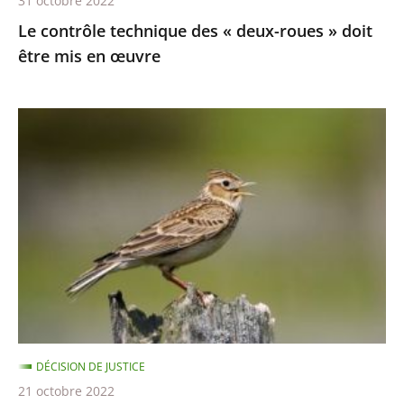
31 octobre 2022
en
Le contrôle technique des « deux-roues » doit
œuvre
être mis en œuvre
Chasses
traditionnelles
à
l'alouette
:
le
juge
des
référés
du
DÉCISION DE JUSTICE
Conseil
21 octobre 2022
d’État