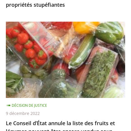
propriétés stupéfiantes
sans
propriétés
stupéfiantes
Le
Conseil
d’État
annule
la
liste
des
fruits
et
légumes
DÉCISION DE JUSTICE
pouvant
9 décembre 2022
être
Le Conseil d’État annule la liste des fruits et
encore