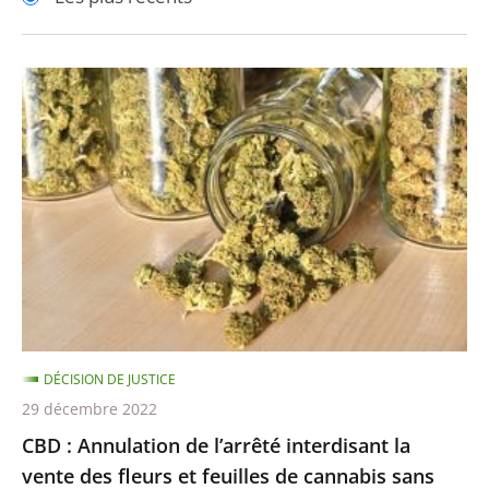
pour
pour
arriver
arriver
après
avant
CBD
:
Annulation
de
l’arrêté
interdisant
la
vente
des
fleurs
DÉCISION DE JUSTICE
et
29 décembre 2022
feuilles
CBD : Annulation de l’arrêté interdisant la
de
vente des fleurs et feuilles de cannabis sans
cannabis