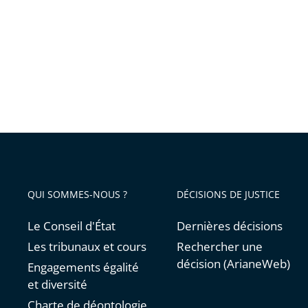
être
mis
en
œuvre
QUI SOMMES-NOUS ?
DÉCISIONS DE JUSTICE
Le Conseil d'État
Dernières décisions
Les tribunaux et cours
Rechercher une
décision (ArianeWeb)
Engagements égalité
et diversité
Charte de déontologie