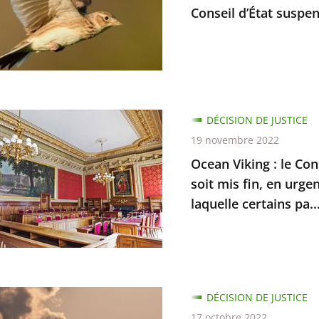
Conseil d’État suspen
DÉCISION DE JUSTICE
19 novembre 2022
Ocean Viking : le Con
soit mis fin, en urge
d
laquelle certains pa..
es
tions
ant
n
DÉCISION DE JUSTICE
17 octobre 2022