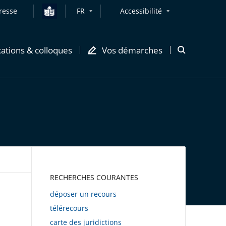
resse
FR
Accessibilité
cations & colloques
Vos démarches
Ouvrir
la
modale
de
recherche
AWEB
RECHERCHES COURANTES
déposer un recours
télérecours
carte des juridictions