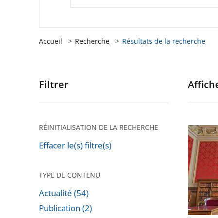
Accueil
Recherche
Résultats de la recherche
Filtrer
Affiche
Passer
les
filtres
pour
RÉINITIALISATION DE LA RECHERCHE
[Décryp
arriver
Covid-
Effacer le(s) filtre(s)
après
19
:
TYPE DE CONTENU
retour
Actualité (54)
en
Publication (2)
chiffres