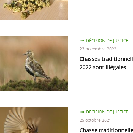
ant
ge
ue
s
DÉCISION DE JUSTICE
nnelles
23 novembre 2022
Chasses traditionnell
2022 sont illégales
s
tions
tés
antes
DÉCISION DE JUSTICE
nnelle
25 octobre 2021
Chasse traditionnelle