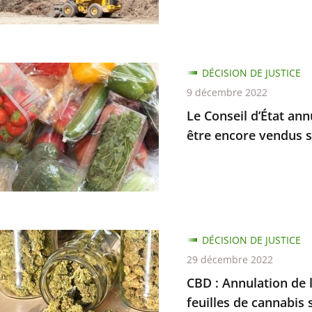
sen
s
es
DÉCISION DE JUSTICE
9 décembre 2022
Le Conseil d’État ann
être encore vendus 
DÉCISION DE JUSTICE
s
29 décembre 2022
ion
CBD : Annulation de l
feuilles de cannabis 