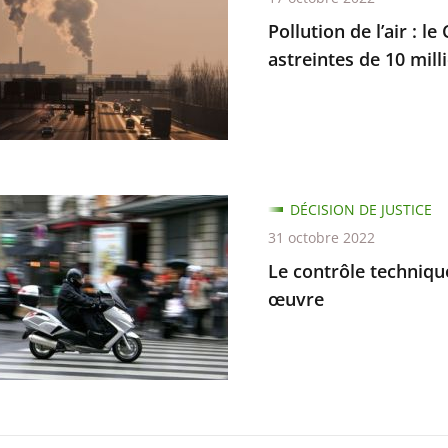
Pollution de l’air : l
astreintes de 10 mill
,
ne
DÉCISION DE JUSTICE
ire
e
31 octobre 2022
e
ue
Le contrôle techniqu
œuvre
es