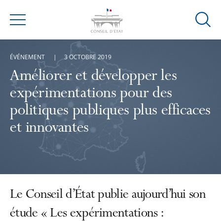
Ouvrir
Menu
la
modal
ÉVÉNEMENT
3 OCTOBRE 2019
de
reche
Améliorer et développer les
expérimentations pour des
politiques publiques plus efficaces
et innovantes
Le Conseil d’État publie aujourd’hui son
étude « Les expérimentations :