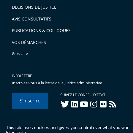
après
pour
DÉCISIONS DE JUSTICE
arriver
AVIS CONSULTATIFS
avant
PUBLICATIONS & COLLOQUES
VOS DÉMARCHES
Glossaire
INFOLETTRE
Inscrivez-vous à la lettre de la Justice administrative
SUIVEZ LE CONSEIL D'ETAT
S'inscrire
twitter
linkedIn
youtube
instagram
flickr
rss
This site uses cookies and gives you control over what you want
© Conseil d'État 2026 -
Mentions légales
-
Cookies
-
Données
to activate