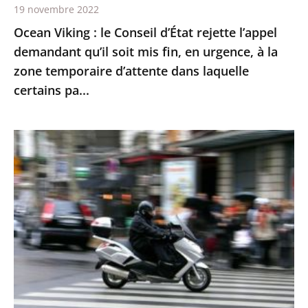
mis
19 novembre 2022
fin,
Ocean Viking : le Conseil d’État rejette l’appel
en
demandant qu’il soit mis fin, en urgence, à la
urgence,
zone temporaire d’attente dans laquelle
à
certains pa...
la
zone
Le
temporaire
contrôle
d’attente
technique
dans
des
laquelle
«
certains
deux-
pa...
roues
»
doit