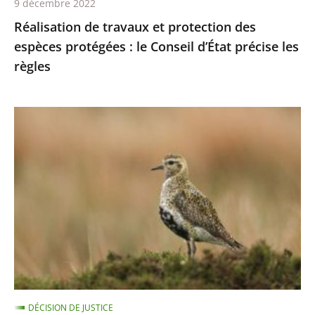
9 décembre 2022
d’État
Réalisation de travaux et protection des
précise
espèces protégées : le Conseil d’État précise les
les
règles
règles
Chasses
traditionnelles
des
oiseaux
:
les
autorisations
2021-
2022
sont
DÉCISION DE JUSTICE
illégales