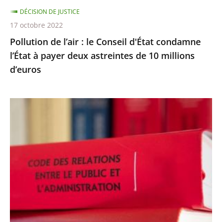
à
DÉCISION DE JUSTICE
payer
17 octobre 2022
deux
Pollution de l’air : le Conseil d'État condamne
astreintes
l’État à payer deux astreintes de 10 millions
de
d’euros
10
millions
d’euros
Les
comptes
annuels
d’une
fondation
d’entreprise
n’ayant
reçu
aucune