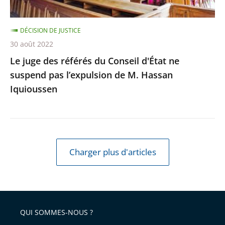
pas
l’expulsion
DÉCISION DE JUSTICE
de
30 août 2022
M.
Le juge des référés du Conseil d'État ne
Hassan
suspend pas l’expulsion de M. Hassan
Iquioussen
Iquioussen
Charger plus d'articles
QUI SOMMES-NOUS ?