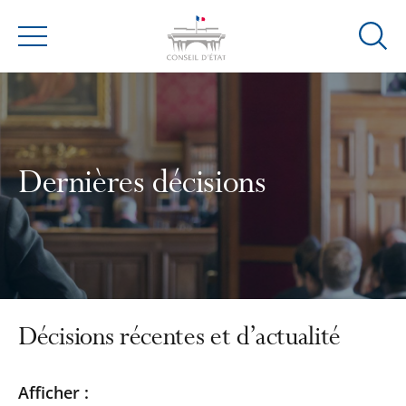
Ouvrir
Menu
la
modal
de
reche
Dernières décisions
Décisions récentes et d’actualité
Passer
Passer
Afficher :