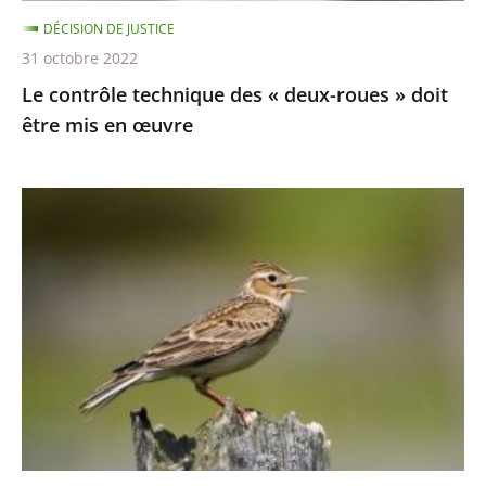
être
DÉCISION DE JUSTICE
mis
31 octobre 2022
en
Le contrôle technique des « deux-roues » doit
œuvre
être mis en œuvre
Chasses
traditionnelles
à
l'alouette
:
le
juge
des
référés
du