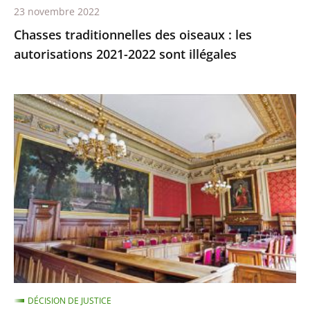
23 novembre 2022
Chasses traditionnelles des oiseaux : les
autorisations 2021-2022 sont illégales
Ocean
Viking
:
le
Conseil
d’État
rejette
l’appel
demandant
qu’il
soit
DÉCISION DE JUSTICE