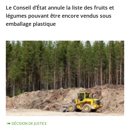
Le Conseil d’État annule la liste des fruits et
encore
légumes pouvant être encore vendus sous
vendus
emballage plastique
sous
emballage
plastique
Réalisation
de
travaux
et
protection
des
espèces
protégées
:
le
DÉCISION DE JUSTICE
Conseil