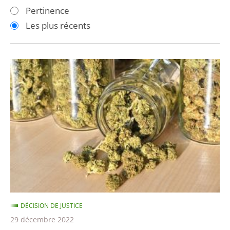
les
les
Pertinence
filtres
filtres
Les plus récents
pour
pour
arriver
arriver
après
avant
CBD
:
Annulation
de
l’arrêté
interdisant
la
vente
des
fleurs
DÉCISION DE JUSTICE
et
29 décembre 2022
feuilles