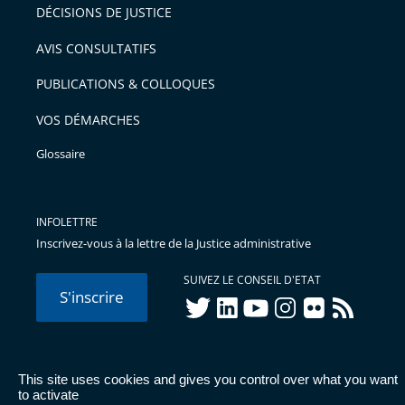
DÉCISIONS DE JUSTICE
AVIS CONSULTATIFS
PUBLICATIONS & COLLOQUES
VOS DÉMARCHES
Glossaire
INFOLETTRE
Inscrivez-vous à la lettre de la Justice administrative
SUIVEZ LE CONSEIL D'ETAT
S'inscrire
twitter
linkedIn
youtube
instagram
flickr
rss
This site uses cookies and gives you control over what you want
© Conseil d'État 2026 -
Mentions légales
-
Cookies
-
Données
to activate