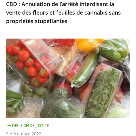
CBD : Annulation de l’arrêté interdisant la
de
vente des fleurs et feuilles de cannabis sans
cannabis
propriétés stupéfiantes
sans
propriétés
stupéfiantes
Le
Conseil
d’État
annule
la
liste
des
fruits
et
légumes
DÉCISION DE JUSTICE
pouvant
9 décembre 2022
être