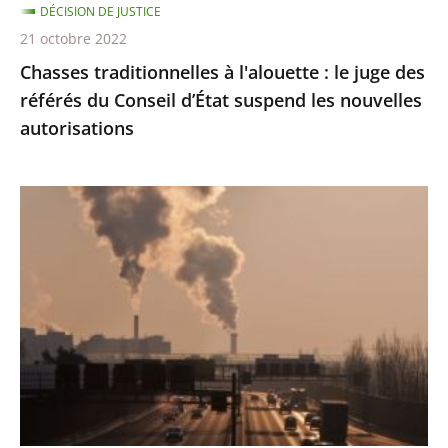
DÉCISION DE JUSTICE
Conseil
21 octobre 2022
d’État
Chasses traditionnelles à l'alouette : le juge des
suspend
référés du Conseil d’État suspend les nouvelles
les
autorisations
nouvelles
autorisations
Pollution
de
l’air
:
le
Conseil
d'État
condamne
l’État