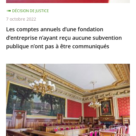
subvention
DÉCISION DE JUSTICE
publique
7 octobre 2022
n’ont
Les comptes annuels d’une fondation
pas
d’entreprise n’ayant reçu aucune subvention
à
publique n’ont pas à être communiqués
être
communiqués
Le
juge
des
référés
du
Conseil
d'État
ne
suspend