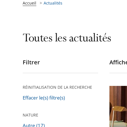
Accueil
Actualités
Toutes les actualités
Filtrer
Affiche
Passer
les
filtres
pour
RÉINITIALISATION DE LA RECHERCHE
Analyse
arriver
du
Effacer le(s) filtre(s)
après
Conseil
d’État
NATURE
du
Autre (17)