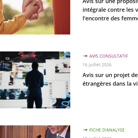
Avis sur une proposit
tion
intégrale contre les 
l'encontre des femme
AVIS CONSULTATIF
16 juillet 2026
e
Avis sur un projet de 
e
étrangères dans la v
es
es
s
FICHE D'ANALYSE
es