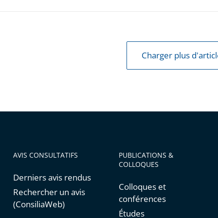
e
Charger plus d'artic
e
ant
AVIS CONSULTATIFS
PUBLICATIONS &
COLLOQUES
Derniers avis rendus
Colloques et
Rechercher un avis
conférences
(ConsiliaWeb)
Études