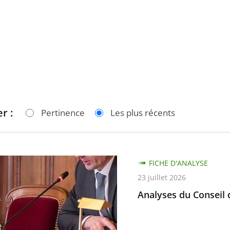
r :
Pertinence
Les plus récents
s
FICHE D'ANALYSE
23 juillet 2026
Analyses du Conseil d