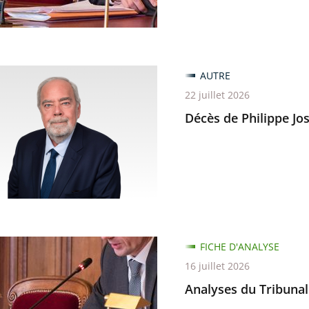
AUTRE
22 juillet 2026
Décès de Philippe Jos
nt
s
s
FICHE D'ANALYSE
16 juillet 2026
Analyses du Tribunal 