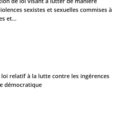
ion de loi visant à lutter de manière
violences sexistes et sexuelles commises à
s et...
loi relatif à la lutte contre les ingérences
ie démocratique