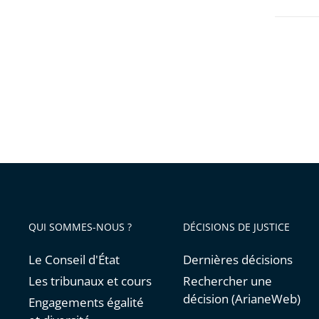
confirm
l’arrêt
de
la
CAA
de
Toulous
autoris
la
reprise
du
QUI SOMMES-NOUS ?
DÉCISIONS DE JUSTICE
projet
Le Conseil d'État
Dernières décisions
Les tribunaux et cours
Rechercher une
décision (ArianeWeb)
Engagements égalité