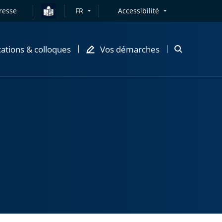
resse
FR
Accessibilité
cations & colloques
Vos démarches
Ouvrir
la
modale
de
recherche