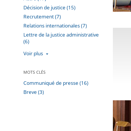
1er
Décision de justice (15)
au
Recrutement (7)
15
Relations internationales (7)
juillet
Décès
Lettre de la justice administrative
2026
de
(6)
Philippe
Voir plus
Josse,
préside
de
MOTS CLÉS
la
Communiqué de presse (16)
section
Breve (3)
des
Passer
Analyse
finance
les
du
filtres
Tribunal
pour
des