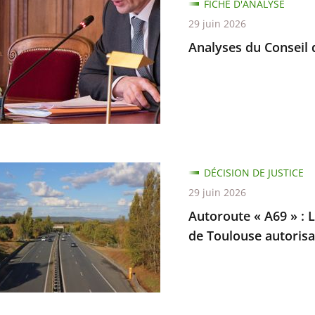
s
FICHE D'ANALYSE
29 juin 2026
Analyses du Conseil d
te
DÉCISION DE JUSTICE
29 juin 2026
Autoroute « A69 » : L
de Toulouse autorisan