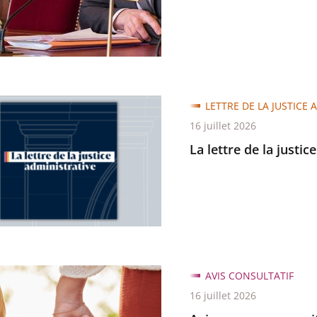
LETTRE DE LA JUSTICE 
16 juillet 2026
La lettre de la justic
trative
AVIS CONSULTATIF
16 juillet 2026