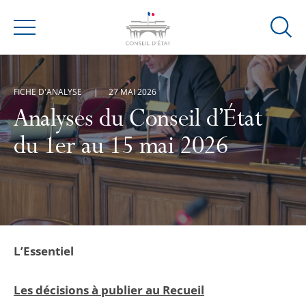
Ouvrir
Menu
la
modal
de
FICHE D'ANALYSE
27 MAI 2026
reche
Analyses du Conseil d’État
du 1er au 15 mai 2026
L’Essentiel
Les décisions à publier au Recueil