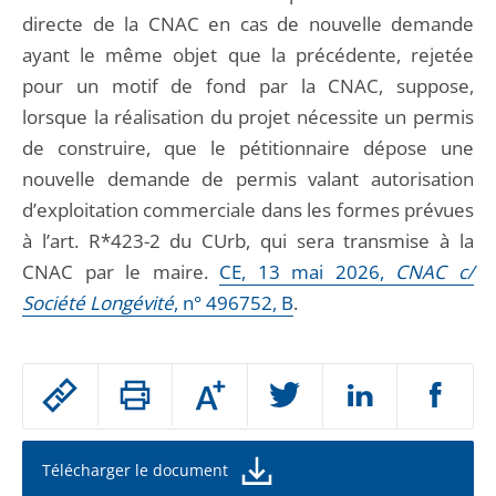
directe de la CNAC en cas de nouvelle demande
ayant le même objet que la précédente, rejetée
pour un motif de fond par la CNAC, suppose,
lorsque la réalisation du projet nécessite un permis
de construire, que le pétitionnaire dépose une
nouvelle demande de permis valant autorisation
d’exploitation commerciale dans les formes prévues
à l’art. R*423-2 du CUrb, qui sera transmise à la
CNAC par le maire.
CE, 13 mai 2026,
CNAC c/
Société Longévité
, n° 496752, B
.
Passer
Augmenter
le
ou
réduire
partage
la
taille
de
Télécharger le document
de
la