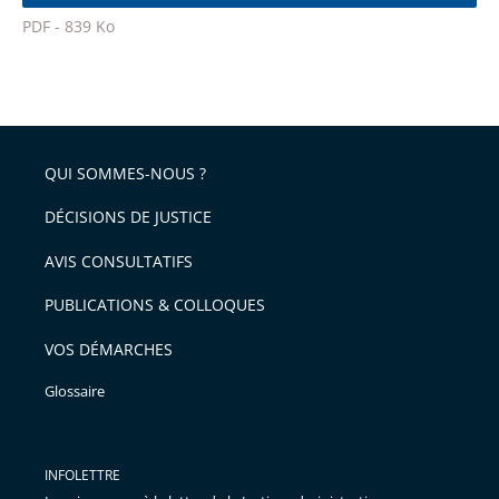
l'article
police
PDF - 839 Ko
pour
Passer
arriver
le
après
partage
de
QUI SOMMES-NOUS ?
l'article
pour
DÉCISIONS DE JUSTICE
arriver
AVIS CONSULTATIFS
avant
PUBLICATIONS & COLLOQUES
VOS DÉMARCHES
Glossaire
INFOLETTRE