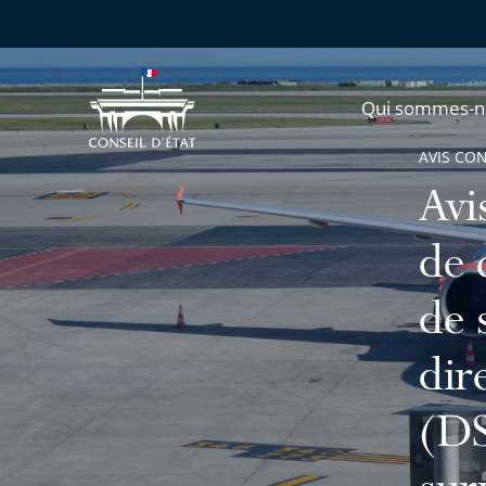
Qui sommes-n
AVIS CO
Avi
de 
de 
dir
(DS