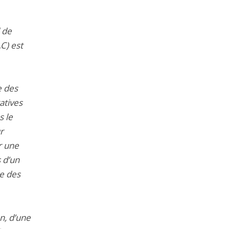
 de
AC) est
e des
ratives
s le
r
r une
 d’un
de des
n, d’une