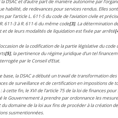
r la DSAC et d’autre part de manière autonome par l’orga
e habilité, de redevances pour services rendus. Elles sont
es par l’article L. 611-5 du code de l’aviation civile et préci
s R. 611-3 à R. 611-6 du même code
[3]
. La détermination de
et de leurs modalités de liquidation est fixée par arrêté
[
 l’occasion de la codification de la partie législative du code
rts
[5]
, la pertinence du régime juridique d’un tel financem
terrogée par le Conseil d’Etat.
te base, la DSAC a débuté un travail de transformation des
es de surveillance et de certification en impositions de t
: à cette fin, le XVI de l’article 75 de la loi de finances pou
ité le Gouvernement à prendre par ordonnance les mesur
 du domaine de la loi aux fins de procéder à la création d
ions susmentionnées.