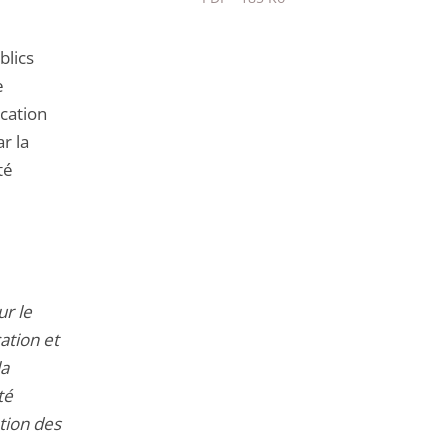
Passer
le
blics
partage
e
de
cation
l'article
r la
pour
té
arriver
avant
ur le
ation et
la
té
tion des