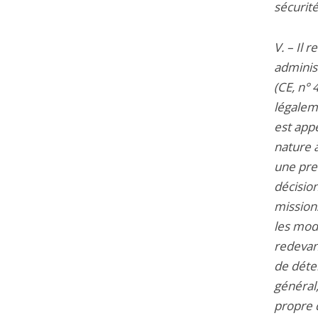
sécurité
V. – Il 
adminis
(CE, n°
légaleme
est app
nature à
une pre
décision
missions
les moda
redevanc
de déter
général
propre d