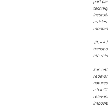
part pa
techniqu
institué
article
montant 
III. – A
transpo
été réin
Sur cet
redevanc
natures 
a habil
relevant
imposit