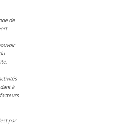
code de
port
pouvoir
 du
ité.
ctivités
ndant à
facteurs
est par