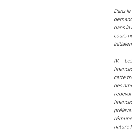
Dans le
demandé
dans la 
cours n
initiale
IV. – Le
finance
cette tr
des am
redevan
finances
prélève
rémunér
nature [