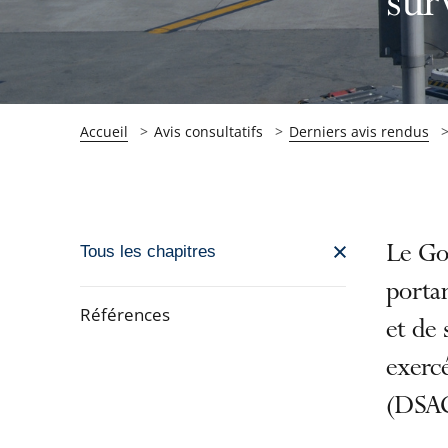
sur
Accueil
Avis consultatifs
Derniers avis rendus
Passer
Le Gou
Tous les chapitres
la
portan
navigation
Références
et de 
de
Passer
l'article
exercé
la
pour
(DSAC)
navigation
arriver
de
après