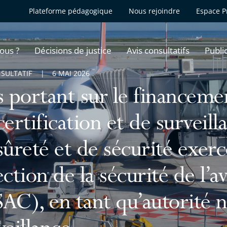
Plateforme pédagogique
Nous rejoindre
Espace P
ous ?
Décisions de justice
Avis consultatifs
Publi
NSULTATIF
6 MAI 2026
s portant sur le financeme
certification et de surveil
sûreté et de sécurité exerc
ection de la sécurité de l’av
AC), en tant qu’autorité n