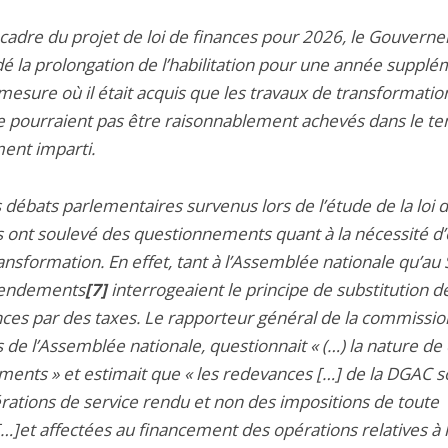
 cadre du projet de loi de finances pour 2026, le Gouvern
 la prolongation de l’habilitation pour une année supplé
mesure où il était acquis que les travaux de transformatio
e pourraient pas être raisonnablement achevés dans le t
ment imparti.
s débats parlementaires survenus lors de l’étude de la loi 
s ont soulevé des questionnements quant à la nécessité d
ansformation. En effet, tant à l’Assemblée nationale qu’au 
endements
[7]
interrogeaient le principe de substitution d
ces par des taxes. Le rapporteur général de la commissio
 de l’Assemblée nationale, questionnait « (…) la nature de
ments » et estimait que « les redevances […] de la DGAC s
ations de service rendu et non des impositions de toute
…]et affectées au financement des opérations relatives à 