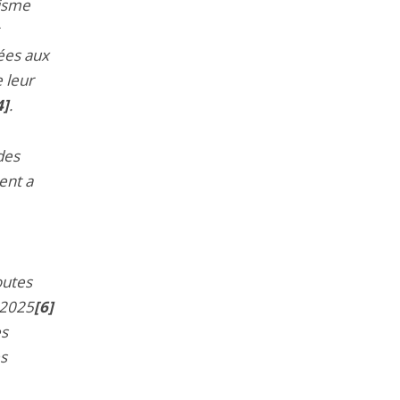
nisme
sées aux
 leur
4]
.
 des
ent a
outes
r 2025
[6]
es
es