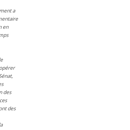
ement a
mentaire
n en
emps
de
’opérer
Sénat,
es
n des
 ces
ont des
la