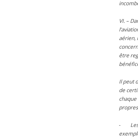
incombe 
VI. – Da
l’aviati
aérien, 
concer
être re
bénéfic
Il peut 
de certi
chaque 
propres
-
Les
exemple