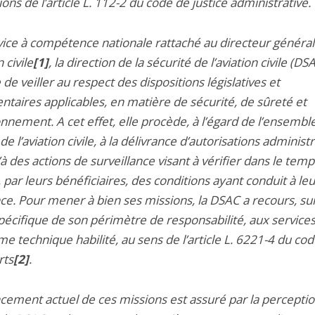
ions de l’article L. 112-2 du code de justice administrative.
rvice à compétence nationale rattaché au directeur général
n civile
[1]
, la direction de la sécurité de l’aviation civile (DS
de veiller au respect des dispositions législatives et
ntaires applicables, en matière de sécurité, de sûreté et
nnement. A cet effet, elle procède, à l’égard de l’ensembl
de l’aviation civile, à la délivrance d’autorisations administ
’à des actions de surveillance visant à vérifier dans le temp
 par leurs bénéficiaires, des conditions ayant conduit à leu
nce. Pour mener à bien ses missions, la DSAC a recours, su
pécifique de son périmètre de responsabilité, aux services
e technique habilité, au sens de l’article L. 6221-4 du co
rts
[2]
.
ncement actuel de ces missions est assuré par la perceptio