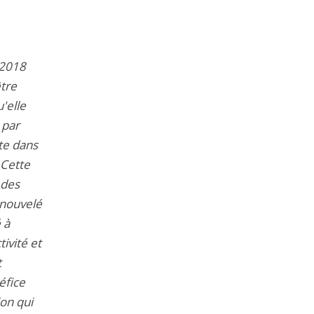
 2018
être
'elle
 par
cte dans
 Cette
 des
enouvelé
 à
tivité et
t
éfice
ion qui