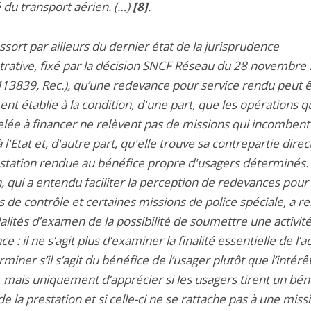
 du transport aérien. (…)
[8]
.
ressort par ailleurs du dernier état de la jurisprudence
trative, fixé par la décision SNCF Réseau du 28 novembre
 413839, Rec.), qu’une redevance pour service rendu peut 
nt établie à la condition, d'une part, que les opérations qu
elée à financer ne relèvent pas de missions qui incombent
 l'Etat et, d'autre part, qu'elle trouve sa contrepartie dire
station rendue au bénéfice propre d'usagers déterminés.
, qui a entendu faciliter la perception de redevances pour
 de contrôle et certaines missions de police spéciale, a r
lités d’examen de la possibilité de soumettre une activité
e : il ne s’agit plus d’examiner la finalité essentielle de l’ac
miner s’il s’agit du bénéfice de l’usager plutôt que l’intérê
, mais uniquement d’apprécier si les usagers tirent un bén
e la prestation et si celle-ci ne se rattache pas à une miss