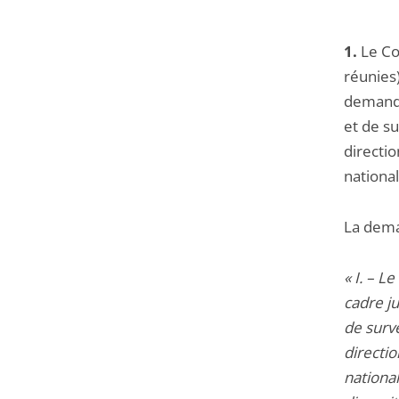
l'article
pour
1.
Le Con
arriver
réunies)
avant
demande
et de su
directio
national
La dema
« I. – L
cadre ju
de surve
directio
nationa