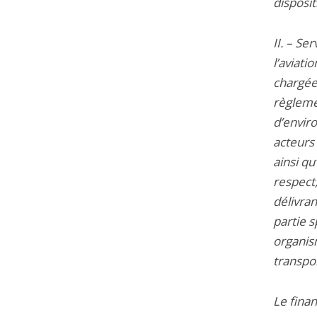
disposit
II. – Se
l’aviatio
chargée 
règleme
d’enviro
acteurs 
ainsi qu
respect,
délivra
partie s
organism
transpo
Le fina