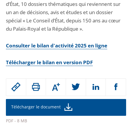
d’État, 10 dossiers thématiques qui reviennent sur
un an de décisions, avis et études et un dossier
spécial « Le Conseil d’État, depuis 150 ans au cœur
du Palais-Royal et la République ».
Consulter le bilan d'activité 2025 en ligne
Télécharger le bilan en version PDF
Passer
Augmenter
le
ou
réduire
partage
la
taille
de
Télécharger le document
de
la
l'article
police
PDF - 8 MB
pour
Passer
arriver