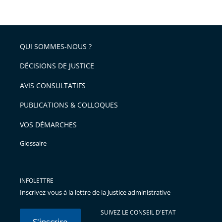
le
après
partage
de
QUI SOMMES-NOUS ?
l'article
pour
DÉCISIONS DE JUSTICE
arriver
AVIS CONSULTATIFS
avant
PUBLICATIONS & COLLOQUES
VOS DÉMARCHES
Glossaire
INFOLETTRE
Inscrivez-vous à la lettre de la Justice administrative
SUIVEZ LE CONSEIL D'ETAT
S'inscrire