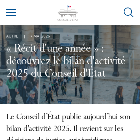
Ouvrir
Menu
la
modal
AUTRE
7 MAI 2026
de
reche
« Récit d'une année » :
découvrez le bilan d'activité
2025 du Conseil d'État
Le Conseil d’État publie aujourd’hui son
bilan d'activité 2025. Il revient sur les