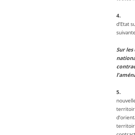
4
d’Etat s
suivante
Sur les
nation
contrac
l’amén
5
nouvell
territo
d’orien
territo
contract