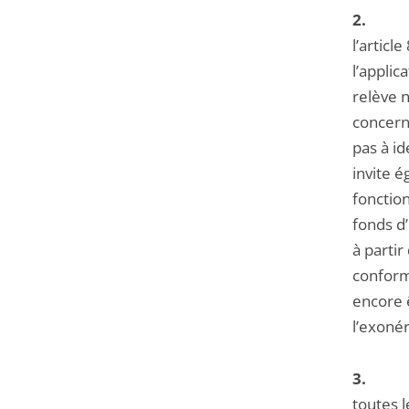
2
l’articl
l’applic
relève n
concern
pas à id
invite é
fonction
fonds d
à parti
conforme
encore ê
l’exonér
3
toutes l