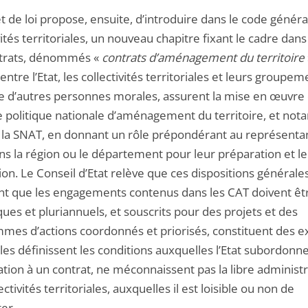
t de loi propose, ensuite, d’introduire dans le code généra
vités territoriales, un nouveau chapitre fixant le cadre dans
trats, dénommés «
contrats
d’aménagement du territoire
entre l’Etat, les collectivités territoriales et leurs groupem
ue d’autres personnes morales, assurent la mise en œuvre 
e politique nationale d’aménagement du territoire, et no
e la SNAT, en donnant un rôle prépondérant au représenta
ans la région ou le département pour leur préparation et l
ion. Le Conseil d’Etat relève que ces dispositions générales
nt que les engagements contenus dans les CAT doivent êt
ues et pluriannuels, et souscrits pour des projets et des
mes d’actions coordonnés et priorisés, constituent des e
elles définissent les conditions auxquelles l’Etat subordonn
ation à un contrat, ne méconnaissent pas la libre administ
ectivités territoriales, auxquelles il est loisible ou non de
er.