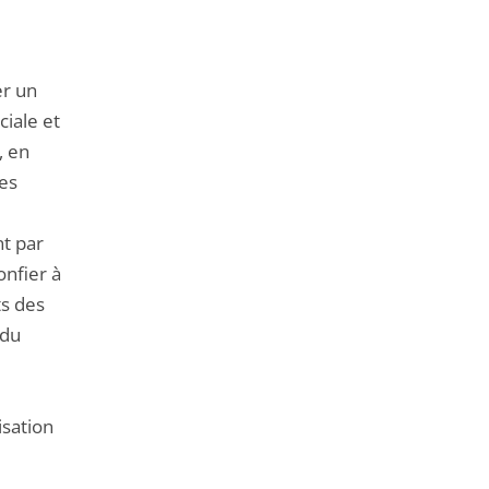
er un
iale et
, en
es
nt par
confier à
ts des
 du
isation