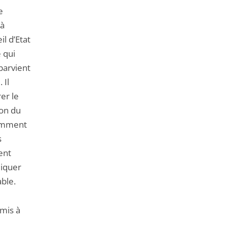
e
 à
il d’Etat
 qui
 parvient
 Il
er le
ion du
tamment
s
ent
liquer
able.
umis à