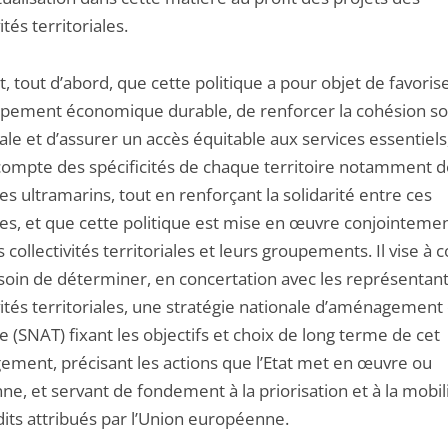
ités territoriales.
it, tout d’abord, que cette politique a pour objet de favoris
pement économique durable, de renforcer la cohésion soc
iale et d’assurer un accès équitable aux services essentiels
compte des spécificités de chaque territoire notamment d
res ultramarins, tout en renforçant la solidarité entre ces
res, et que cette politique est mise en œuvre conjointeme
les collectivités territoriales et leurs groupements. Il vise à 
e soin de déterminer, en concertation avec les représentan
vités territoriales, une stratégie nationale d’aménagement
re (SNAT) fixant les objectifs et choix de long terme de cet
ment, précisant les actions que l’Etat met en œuvre ou
e, et servant de fondement à la priorisation et à la mobil
dits attribués par l’Union européenne.