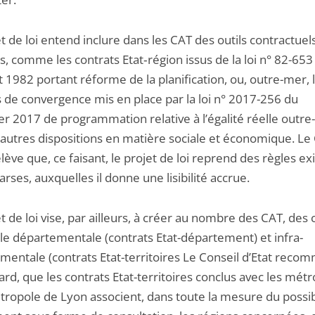
t de loi entend inclure dans les CAT des outils contractuel
s, comme les contrats Etat‑région issus de la loi n° 82-653
et 1982 portant réforme de la planification, ou, outre-mer, 
s de convergence mis en place par la loi n° 2017-256 du
er 2017 de programmation relative à l’égalité réelle outre
 autres dispositions en matière sociale et économique. Le
elève que, ce faisant, le projet de loi reprend des règles ex
rses, auxquelles il donne une lisibilité accrue.
t de loi vise, par ailleurs, à créer au nombre des CAT, des 
lle départementale (contrats Etat-département) et infra-
mentale (contrats Etat-territoires Le Conseil d’Etat reco
ard, que les contrats Etat-territoires conclus avec les mét
étropole de Lyon associent, dans toute la mesure du possib