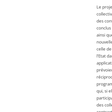
Le proje
collecti
des con
conclus 
ainsi q
nouvell
celle d
l’Etat d
applicat
prévoie
réciproq
program
qui, si 
particip
des coll
contract