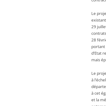
Le proje
existant
29 juill
contrat
28 févri
portant
d’Etat r
mais épa
Le proje
à l’éche
départe
à cet ég
et la m