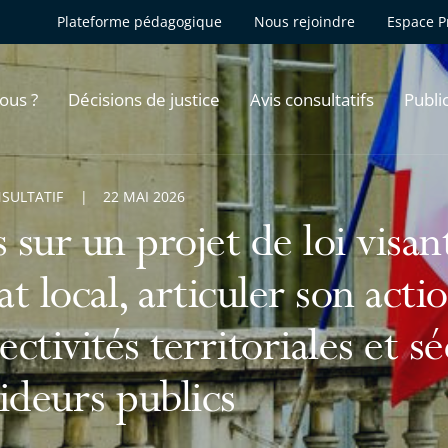
Plateforme pédagogique
Nous rejoindre
Espace P
ous ?
Décisions de justice
Avis consultatifs
Publi
NSULTATIF
22 MAI 2026
s sur un projet de loi visan
tat local, articuler son acti
ectivités territoriales et s
ideurs publics