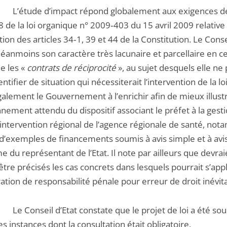
.
L’étude d’impact répond globalement aux exigences d
e 8 de la loi organique n° 2009‑403 du 15 avril 2009 relative
ation des articles 34‑1, 39 et 44 de la Constitution. Le Conse
éanmoins son caractère très lacunaire et parcellaire en ce
e les «
contrats de réciprocité
», au sujet desquels elle ne
entifier de situation qui nécessiterait l’intervention de la loi.
galement le Gouvernement à l’enrichir afin de mieux illustr
nement attendu du dispositif associant le préfet à la gest
’intervention régional de l’agence régionale de santé, no
r d’exemples de financements soumis à avis simple et à avi
 du représentant de l’Etat. Il note par ailleurs que devrai
tre précisés les cas concrets dans lesquels pourrait s’app
ation de responsabilité pénale pour erreur de droit inévit
.
Le Conseil d’Etat constate que le projet de loi a été so
es instances dont la consultation était obligatoire.