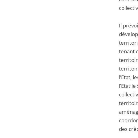
collectiv
Il prévo
dévelop
territor
tenant 
territoi
territoi
l’Etat, 
l’Etat l
collecti
territoi
aménage
coordonn
des cré