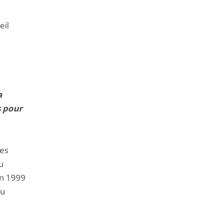
eil
a
s pour
les
u
in 1999
du