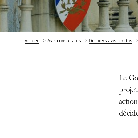
Accueil
Avis consultatifs
Derniers avis rendus
Passer
Passer
Le Gou
la
la
projet
navigation
navigation
action
de
de
l'article
l'article
décide
pour
pour
arriver
arriver
après
avant