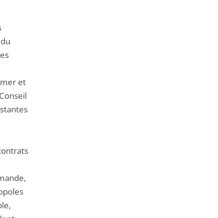
s
 du
les
-mer et
 Conseil
istantes
contrats
mmande,
ropoles
le,