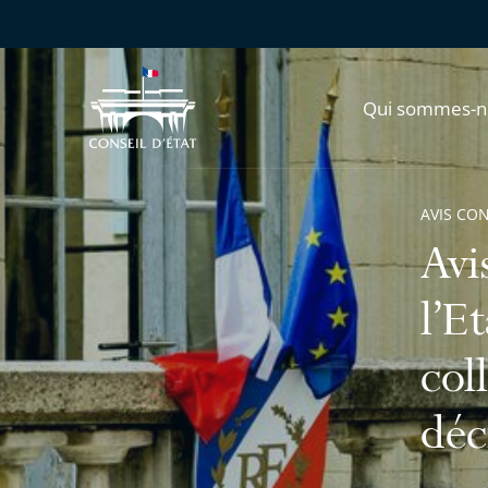
Qui sommes-n
AVIS CO
Avi
l’E
coll
déc