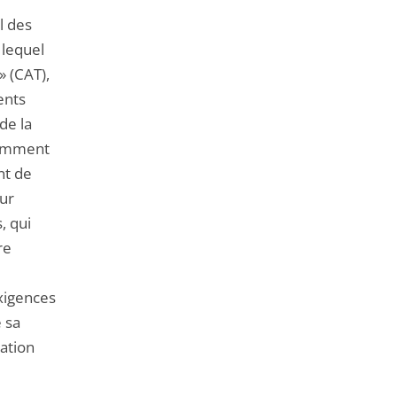
l des
 lequel
» (CAT),
ents
de la
tamment
nt de
eur
, qui
re
xigences
e sa
ration