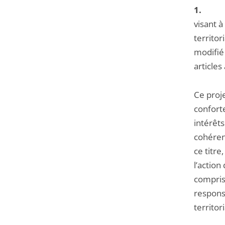
1
visant à
territor
modifié 
articles
Ce proje
conforte
intérêts
cohérenc
ce titre
l’action
compris 
responsa
territori