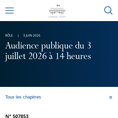
Ouvrir
Menu
la
modal
de
RÔLE
3 JUIN 2026
reche
Audience publique du 3
juillet 2026 à 14 heures
Tous les chapitres
N° 507853