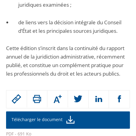
juridiques examinées ;
de liens vers la décision intégrale du Conseil
d’État et les principales sources juridiques.
Cette édition s’inscrit dans la continuité du rapport
annuel de la juridiction administrative, récemment
publié, et constitue un complément pratique pour
les professionnels du droit et les acteurs publics.
Passer
Augmenter
le
ou
réduire
partage
la
taille
de
Télécharger le document
de
la
l'article
police
PDF - 691 Ko