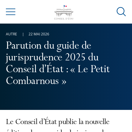
Ouvrir
Menu
la
modal
AUTRE
22 MAI 2026
de
reche
Parution du guide de
jurisprudence 2025 du
Conseil d’État : « Le Petit
Combarnous »
Le Conseil d’État publie la nouvelle