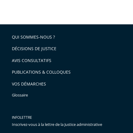
pour
Passer
arriver
le
après
partage
de
QUI SOMMES-NOUS ?
l'article
pour
DÉCISIONS DE JUSTICE
arriver
AVIS CONSULTATIFS
avant
PUBLICATIONS & COLLOQUES
VOS DÉMARCHES
Glossaire
INFOLETTRE
Inscrivez-vous à la lettre de la Justice administrative