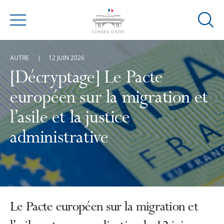
Ouvrir
Menu
la
modal
AUTRE
12 JUIN 2026
de
reche
[Décryptage] Le Pacte
européen sur la migration et
l’asile et la justice
administrative
Le Pacte européen sur la migration et