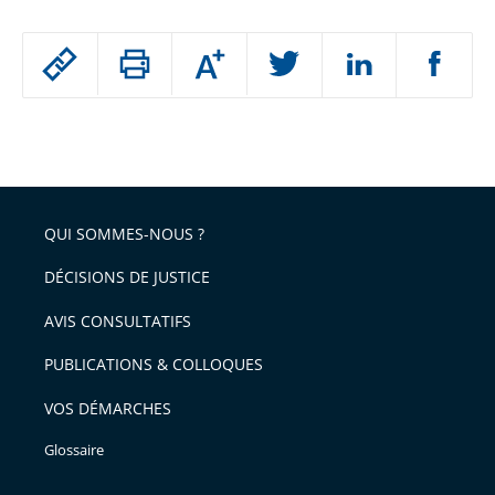
Passer
Augmenter
le
ou
réduire
partage
Passer
la
taille
de
le
de
la
l'article
partage
police
pour
de
arriver
QUI SOMMES-NOUS ?
l'article
après
pour
DÉCISIONS DE JUSTICE
arriver
AVIS CONSULTATIFS
avant
PUBLICATIONS & COLLOQUES
VOS DÉMARCHES
Glossaire