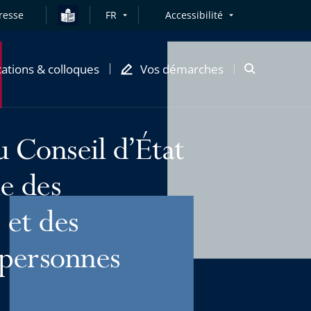
resse
FR
Accessibilité
cations & colloques
Vos démarches
Ouvrir
la
modale
de
du Conseil d’État
recherche
le des
 et des
 personnes