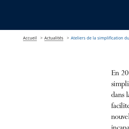
Accueil
Actualités
Ateliers de la simplification du
Passer
Passer
En 202
la
la
simpl
navigation
navigation
dans l
de
de
l'article
l'article
facili
pour
pour
nouvel
arriver
arriver
incapa
après
avant