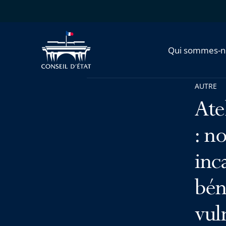
Qui sommes-n
AUTRE
Ate
: n
inc
bén
vul