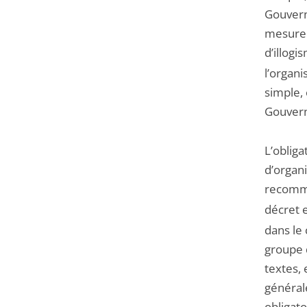
Gouvern
mesure 
d’illog
l’organi
simple,
Gouver
L’obliga
d’organ
recomma
décret 
dans le 
groupe d
textes, 
générale
obligato