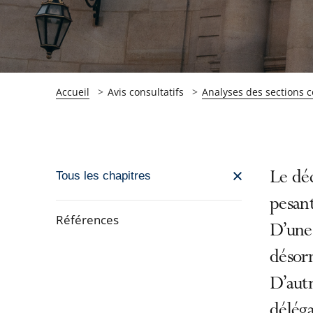
Accueil
Avis consultatifs
Analyses des sections c
Passer
Le déc
Tous les chapitres
la
pesant
navigation
Références
D’une 
de
Passer
l'article
désorm
la
pour
D’autr
navigation
arriver
de
déléga
après