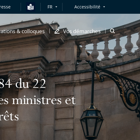
resse
FR
Accessibilité
cations & colloques
Vos démarches
Ouvrir
la
modale
de
recherche
984 du 22
es ministres et
rêts