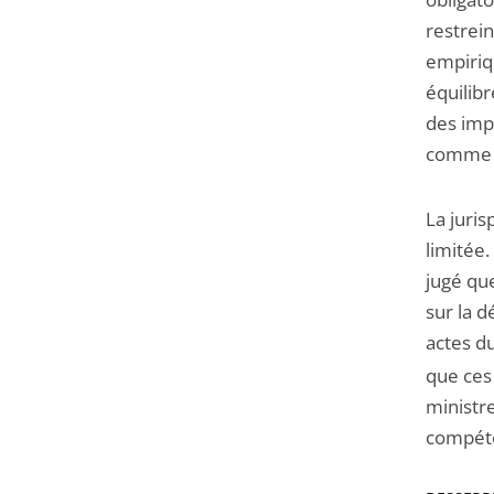
restrein
empiriq
équilibr
des impl
comme d
La juri
limitée.
jugé que
sur la d
actes du
que ces 
ministr
compét