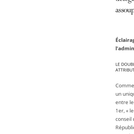
l'article
assoup
pour
arriver
avant
Éclaira
l’admin
LE DOUBL
ATTRIBU
Comme so
un uniqu
entre l
1er, « l
conseil 
Républi