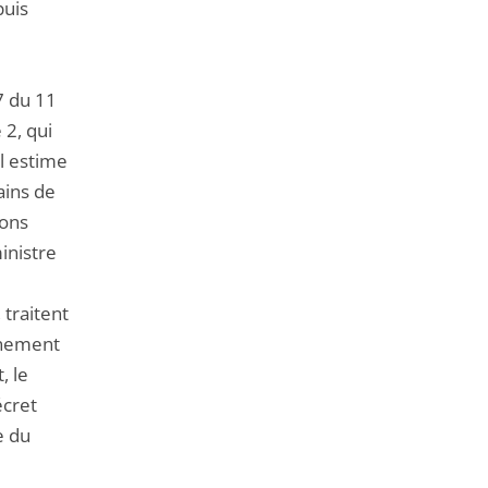
puis
07 du 11
 2, qui
il estime
ains de
ions
inistre
 traitent
rnement
, le
écret
e du