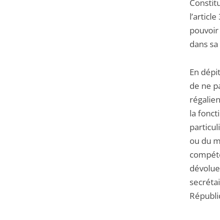
Constitu
l’articl
pouvoir 
dans sa 
En dépit
de ne pa
régalien
la fonct
particul
ou du mi
compéte
dévolue
secrétai
Républi