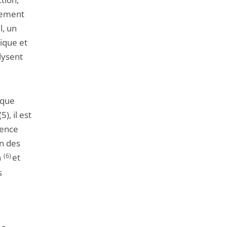
rgement
l, un
tique et
lysent
ique
), il est
dence
on des
n
(6)
et
s