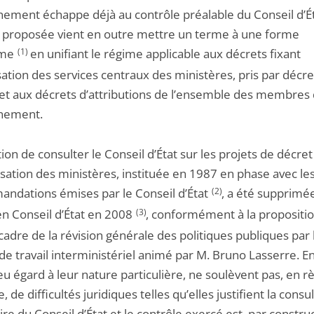
ement échappe déjà au contrôle préalable du Conseil d’Ét
proposée vient en outre mettre un terme à une forme
isme
(1)
en unifiant le régime applicable aux décrets fixant
sation des services centraux des ministères, pris par décre
 et aux décrets d’attributions de l’ensemble des membres
nement.
tion de consulter le Conseil d’État sur les projets de décret
isation des ministères, instituée en 1987 en phase avec le
ndations émises par le Conseil d’État
(2)
, a été supprimée
en Conseil d’État en 2008
(3)
, conformément à la propositi
cadre de la révision générale des politiques publiques par 
e travail interministériel animé par M. Bruno Lasserre. En
eu égard à leur nature particulière, ne soulèvent pas, en r
, de difficultés juridiques telles qu’elles justifient la consu
ire du Conseil d’État et le contrôle exercé est, par constru