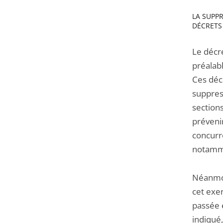
LA SUPP
DÉCRETS
Le décre
préalabl
Ces déc
suppres
section
préveni
concurre
notammen
Néanmoi
cet exe
passée 
indiqué