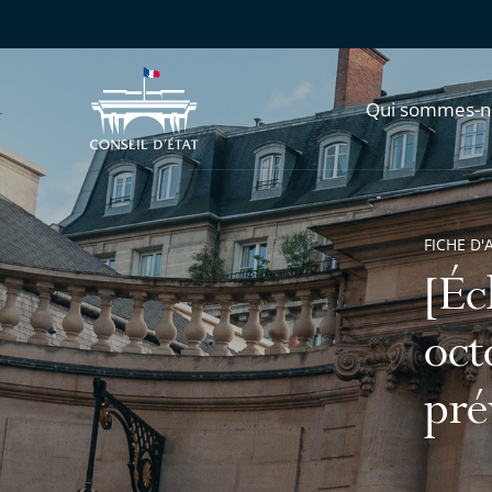
Qui sommes-n
FICHE D'
[Éc
oct
pré