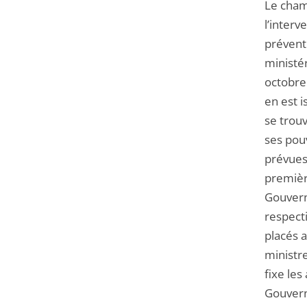
Le cham
l’interv
préventi
ministér
octobre 
en est i
se trouv
ses pouv
prévues 
premièr
Gouverne
respect
placés a
ministre
fixe le
Gouvern