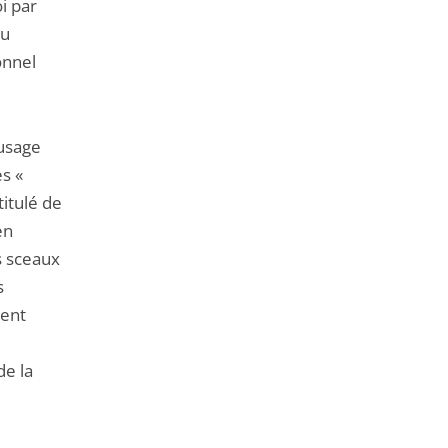
i par
du
onnel
’usage
s «
titulé de
en
s sceaux
s
ment
de la