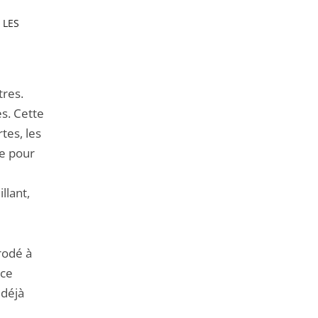
 LES
tres.
s. Cette
tes, les
le pour
llant,
rodé à
nce
 déjà