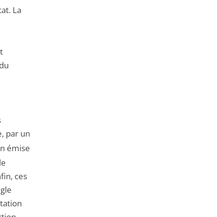
at. La
t
 du
s
, par un
on émise
le
fin, ces
ègle
ltation
ction,