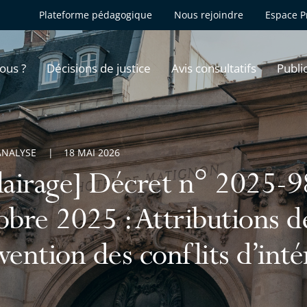
Plateforme pédagogique
Nous rejoindre
Espace P
ous ?
Décisions de justice
Avis consultatifs
Publi
ANALYSE
18 MAI 2026
lairage] Décret n° 2025-
obre 2025 : Attributions d
vention des conflits d’inté