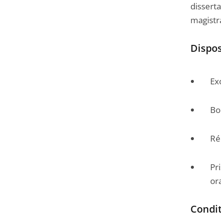
disserta
magistra
Dispos
Ex
Bo
Ré
Pr
or
Conditi