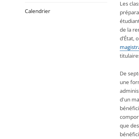
Les cla
après
Calendrier
prépara
étudiant
Passer
de la re
la
d’État,
navigation
magistra
de
titulair
l'article
pour
De septe
arriver
une for
avant
adminis
d'un ma
bénéfic
comporta
que des
bénéfic