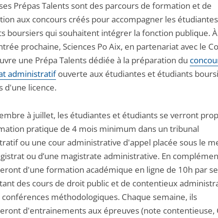
sses Prépas Talents sont des parcours de formation et de
tion aux concours créés pour accompagner les étudiantes
s boursiers qui souhaitent intégrer la fonction publique. À
ntrée prochaine, Sciences Po Aix, en partenariat avec le Co
 ouvre une Prépa Talents dédiée à la préparation du
concou
t administratif
ouverte aux étudiantes et étudiants bours
es d'une licence.
mbre à juillet, les étudiantes et étudiants se verront pro
mation pratique de 4 mois minimum dans un tribunal
tratif ou une cour administrative d'appel placée sous le m
gistrat ou d’une magistrate administrative. En complément,
ieront d'une formation académique en ligne de 10h par s
nt des cours de droit public et de contentieux administrat
 conférences méthodologiques. Chaque semaine, ils
ieront d'entrainements aux épreuves (note contentieuse,