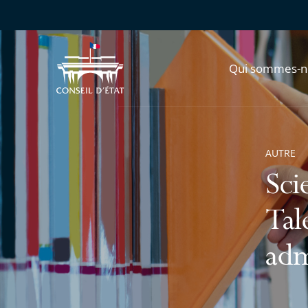
Qui sommes-n
AUTRE
Sci
Tal
adm