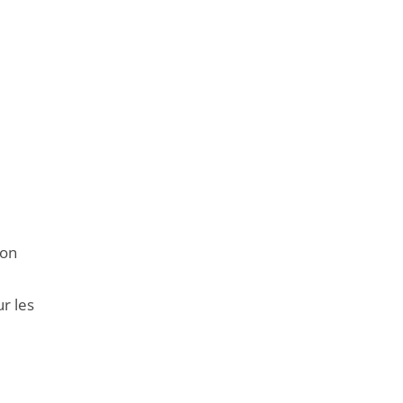
ion
r les