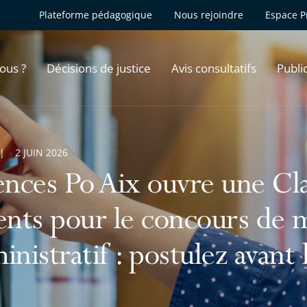
Plateforme pédagogique
Nous rejoindre
Espace P
ous ?
Décisions de justice
Avis consultatifs
Publi
2 JUIN 2026
ences Po Aix ouvre une Cl
ents pour le concours de m
inistratif : postulez avant 