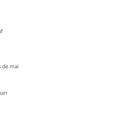
if
s de mai
uin