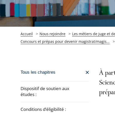
Accueil
Nous rejoindre
Les métiers de juge et de
Concours et prépas pour devenir magistrat/magis...
Passer
À part
Tous les chapitres
la
Scienc
navigation
Dispositif de soutien aux
prépar
de
études :
l'article
pour
Conditions d’éligibilité :
arriver