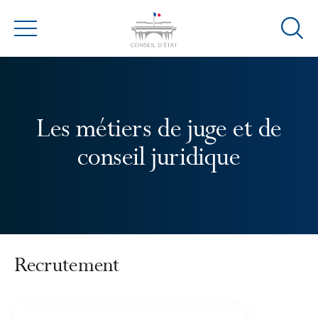
Ouvrir
Menu
la
modal
de
reche
Les métiers de juge et de
conseil juridique
Recrutement