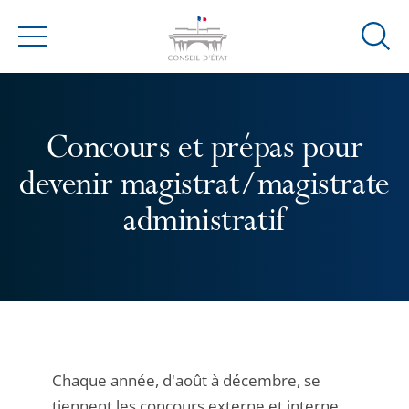
Ouvrir
Menu
la
modal
de
reche
Concours et prépas pour
devenir magistrat/magistrate
administratif
Chaque année, d'août à décembre, se
tiennent les concours externe et interne