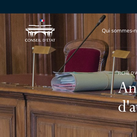
Qui sommes-n
FICHE D'
Ana
d'a