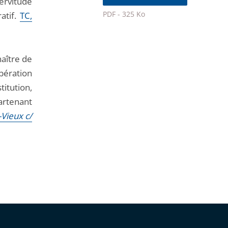
ervitude
après
PDF - 325 Ko
atif.
TC,
Passer
le
partage
aître de
de
bération
l'article
titution,
pour
partenant
arriver
Vieux c/
avant