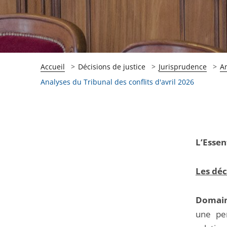
Accueil
Décisions de justice
Jurisprudence
A
Analyses du Tribunal des conflits d'avril 2026
Passer
Passer
L’Essen
la
la
navigation
navigation
Les déc
de
de
l'article
l'article
Domai
pour
pour
une per
arriver
arriver