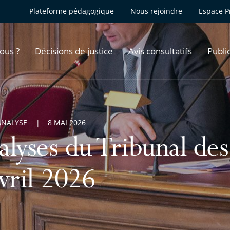
Plateforme pédagogique
Nous rejoindre
Espace P
ous ?
Décisions de justice
Avis consultatifs
Publi
ANALYSE
8 MAI 2026
lyses du Tribunal des
vril 2026