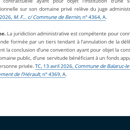
n contractuelle ayant pour objet l’institution d’une s
ionnelle sur son domaine privé relève du juge administr
 2026,
M. F… c/ Commune de Bernin
, n° 4364, A
.
e.
La juridiction administrative est compétente pour conn
nde formée par un tiers tendant à l’annulation de la déli
nt la conclusion d’une convention ayant pour objet la cons
domaine public, d’une servitude bénéficiant à un fonds ap
ersonne privée.
TC, 13 avril 2026,
Commune de Balaruc-le-
ment de l’Hérault
, n° 4369, A
.