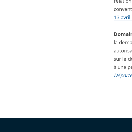
relatio
après
avant
convent
13 avril
Domain
la dema
autorisa
sur le 
à une p
Départe