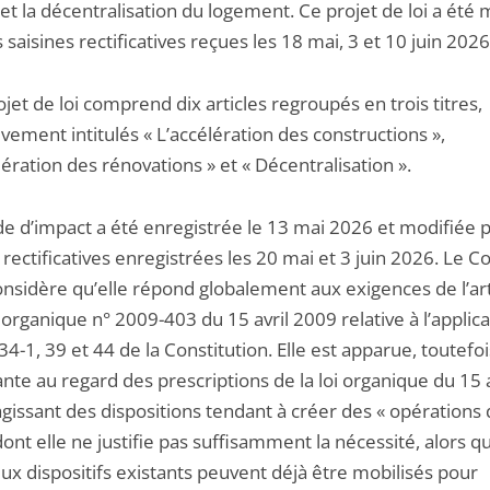
et la décentralisation du logement. Ce projet de loi a été 
s saisines rectificatives reçues les 18 mai, 3 et 10 juin 2026
ojet de loi comprend dix articles regroupés en trois titres,
vement intitulés « L’accélération des constructions »,
lération des rénovations » et « Décentralisation ».
ude d’impact a été enregistrée le 13 mai 2026 et modifiée 
 rectificatives enregistrées les 20 mai et 3 juin 2026. Le C
onsidère qu’elle répond globalement aux exigences de l’art
i organique n° 2009-403 du 15 avril 2009 relative à l’applic
 34-1, 39 et 44 de la Constitution. Elle est apparue, toutefoi
ante au regard des prescriptions de la loi organique du 15 a
gissant des dispositions tendant à créer des « opérations 
 dont elle ne justifie pas suffisamment la nécessité, alors q
x dispositifs existants peuvent déjà être mobilisés pour