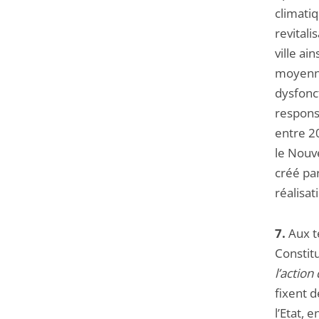
climatiq
revitali
ville ai
moyenne
dysfonc
respons
entre 2
le Nouv
créé par
réalisat
7.
Aux te
Constitu
l’action 
fixent 
l’Etat, 