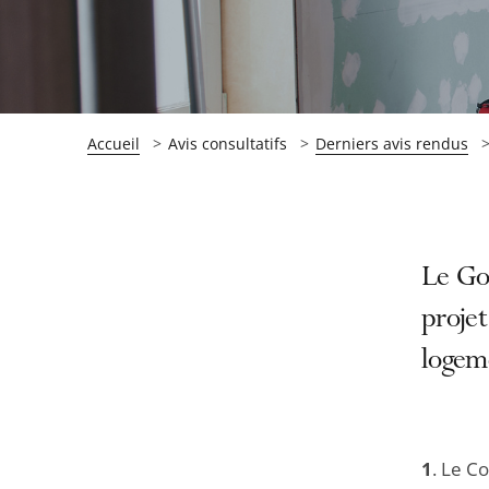
Accueil
Avis consultatifs
Derniers avis rendus
Passer
Passer
Le Gou
la
la
projet
navigation
navigation
logem
de
de
l'article
l'article
pour
pour
arriver
arriver
1
. Le Co
après
avant