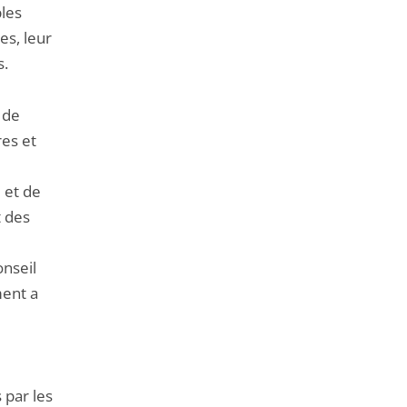
bles
es, leur
s.
 de
res et
 et de
t des
onseil
ment a
 par les