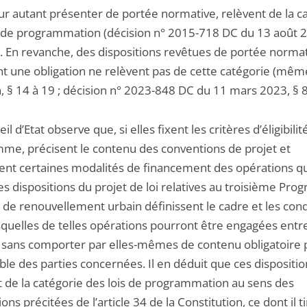
ur autant présenter de portée normative, relèvent de la c
s de programmation (décision n° 2015-718 DC du 13 août 2
). En revanche, des dispositions revêtues de portée norma
ent une obligation ne relèvent pas de cette catégorie (mêm
, § 14 à 19 ; décision n° 2023-848 DC du 11 mars 2023, § 8
il d’Etat observe que, si elles fixent les critères d’éligibilit
me, précisent le contenu des conventions de projet et
sent certaines modalités de financement des opérations qu
les dispositions du projet de loi relatives au troisième Pr
 de renouvellement urbain définissent le cadre et les cond
squelles de telles opérations pourront être engagées ent
 sans comporter par elles-mêmes de contenu obligatoire 
le des parties concernées. Il en déduit que ces dispositio
t de la catégorie des lois de programmation au sens des
ions précitées de l’article 34 de la Constitution, ce dont il t