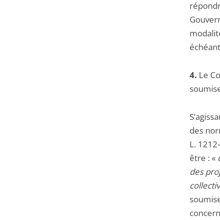
répondre
Gouvern
modalité
échéant
4.
Le Con
soumises
S’agissa
des norm
L. 1212-
être : «
des pro
collecti
soumises
concern