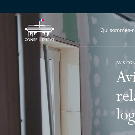
Qui sommes-n
AVIS CO
Avi
rel
lo