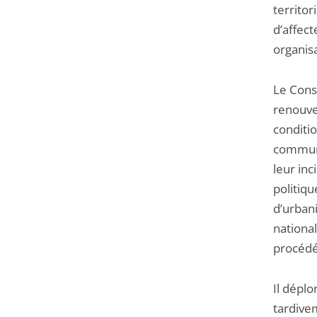
territor
d’affec
organisa
Le Cons
renouvel
conditio
commune
leur inc
politiq
d’urbani
nationa
procédé,
Il déplo
tardive