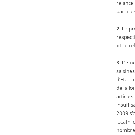
relance 
par troi
2
. Le pr
respecti
« L’accé
3
. L’ét
saisines
d’Etat c
de la lo
articles
insuffis
2009 s’a
local »,
nombreu