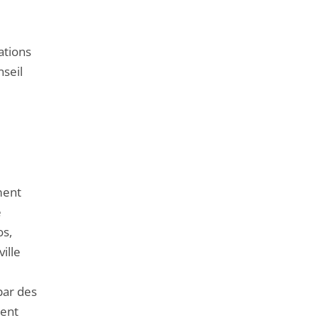
ations
nseil
ment
e
os,
ille
par des
ment