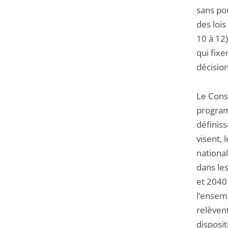
sans po
des loi
10 à 12
qui fix
décision
Le Conse
program
définis
visent, 
national
dans le
et 2040
l’ensemb
relèven
disposit