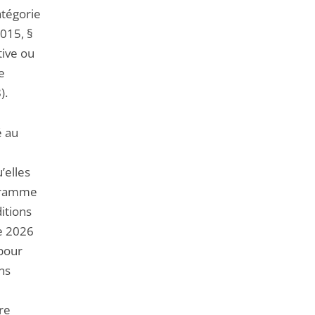
atégorie
015, §
tive ou
e
).
é au
’elles
ogramme
itions
re 2026
pour
ns
ire