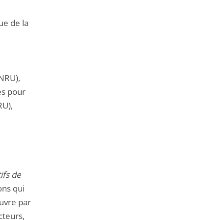
que de la
ANRU),
es pour
RU),
ifs de
ons qui
uvre par
cteurs,