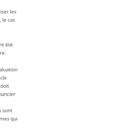
iser les
 le cas
nt été
re.
valuation
cle
 doit
nancier
s sont
rmes qui