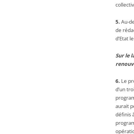
collecti
5.
Au-de
de rédac
d’Etat l
Sur le
renouv
6.
Le pr
d’un tr
program
aurait p
définis 
programm
opérati