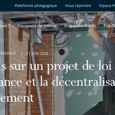
Plateforme pédagogique
Nous rejoindre
Espace P
ous ?
Décisions de justice
Avis consultatifs
Publi
NSULTATIF
11 JUIN 2026
s sur un projet de loi 
ance et la décentralis
gement