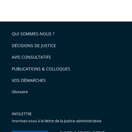
partage
Passer
la
taille
de
le
de
la
l'article
partage
police
pour
de
arriver
QUI SOMMES-NOUS ?
l'article
après
pour
DÉCISIONS DE JUSTICE
arriver
AVIS CONSULTATIFS
avant
PUBLICATIONS & COLLOQUES
VOS DÉMARCHES
Glossaire
INFOLETTRE
Inscrivez-vous à la lettre de la Justice administrative