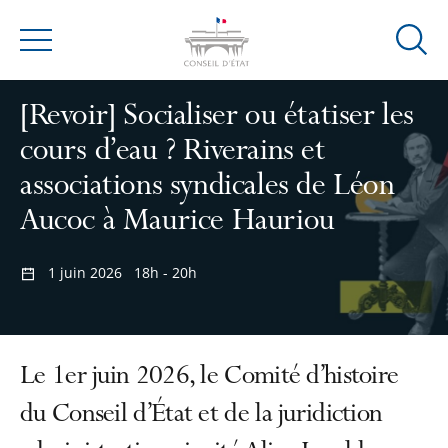
Ouvrir
Menu
la
modal
[Revoir] Socialiser ou étatiser les
de
cours d’eau ? Riverains et
reche
associations syndicales de Léon
Aucoc à Maurice Hauriou
1 juin 2026
18h - 20h
Le 1er juin 2026, le Comité d’histoire
du Conseil d’État et de la juridiction