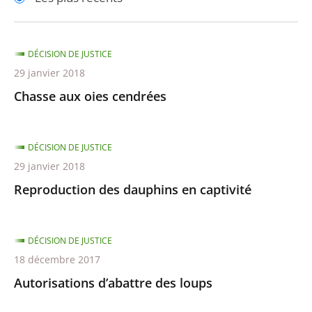
pour
pour
arriver
arriver
après
avant
DÉCISION DE JUSTICE
29 janvier 2018
Chasse aux oies cendrées
DÉCISION DE JUSTICE
29 janvier 2018
Reproduction des dauphins en captivité
DÉCISION DE JUSTICE
18 décembre 2017
Autorisations d’abattre des loups