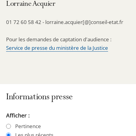
Lorraine Acquier
01 72 60 58 42 - lorraine.acquier[@]conseil-etat.fr
Pour les demandes de captation d'audience :
Service de presse du ministère de la Justice
Informations presse
Passer
Passer
Afficher :
les
les
Pertinence
filtres
filtres
Les plus récents