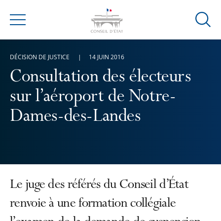
Ouvrir
Menu
la
modal
DÉCISION DE JUSTICE
14 JUIN 2016
de
reche
Consultation des électeurs
sur l’aéroport de Notre-
Dames-des-Landes
Le juge des référés du Conseil d’État
renvoie à une formation collégiale