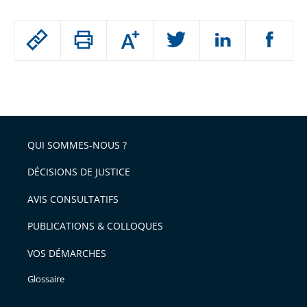
Passer
Augmenter
le
ou
réduire
partage
Passer
la
taille
de
le
de
la
l'article
partage
police
pour
de
arriver
QUI SOMMES-NOUS ?
l'article
après
pour
DÉCISIONS DE JUSTICE
arriver
AVIS CONSULTATIFS
avant
PUBLICATIONS & COLLOQUES
VOS DÉMARCHES
Glossaire