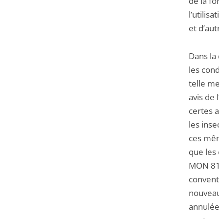
de la fo
l’utilis
et d’au
Dans la 
les con
telle me
avis de
certes 
les inse
ces mêm
que les
MON 810
convent
nouveau
annulées