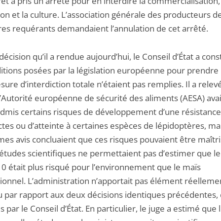
rêt a pris un arrêté pour en interdire la commercialisation,
ation et la culture. L’association générale des producteurs d
tres requérants demandaient l’annulation de cet arrêté.
décision qu’il a rendue aujourd’hui, le Conseil d’État a con
ditions posées par la législation européenne pour prendre
sure d’interdiction totale n’étaient pas remplies. Il a relev
 l’Autorité européenne de sécurité des aliments (AESA) ava
admis certains risques de développement d’une résistance
ctes ou d’atteinte à certaines espèces de lépidoptères, ma
es avis concluaient que ces risques pouvaient être maîtri
 études scientifiques ne permettaient pas d’estimer que l
 était plus risqué pour l’environnement que le maïs
ionnel. L’administration n’apportait pas élément réelleme
 par rapport aux deux décisions identiques précédentes, 
 par le Conseil d’État. En particulier, le juge a estimé que 