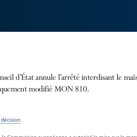
seil d’État annule l’arrêté interdisant le maï
iquement modifié MON 810.
a décision