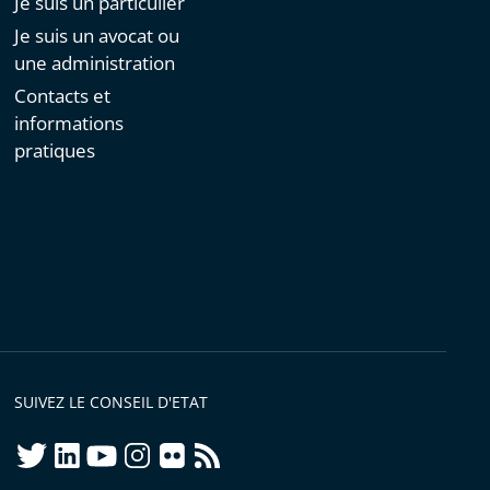
Je suis un particulier
Je suis un avocat ou
une administration
Contacts et
informations
pratiques
SUIVEZ LE CONSEIL D'ETAT
twitter
linkedIn
youtube
instagram
flickr
rss