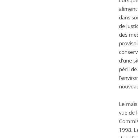
Lorsque
aliment
dans son
de just
des mes
provisoi
conserv
d’une s
péril d
l’envir
nouveau
Le maïs
vue de 
Commiss
1998. Le