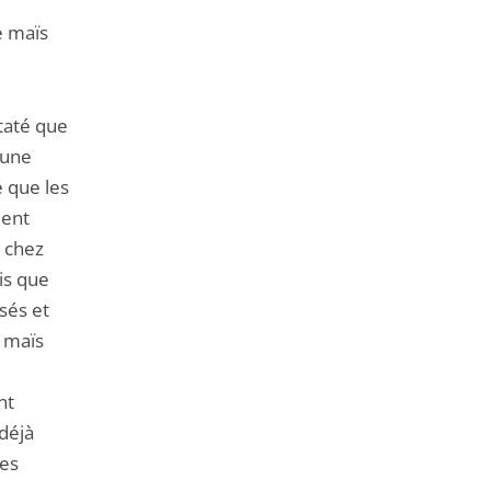
e maïs
staté que
 une
é que les
ient
 chez
is que
sés et
e maïs
nt
déjà
les