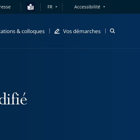
resse
FR
Accessibilité
cations & colloques
Vos démarches
Ouvrir
la
modale
de
recherche
ifié