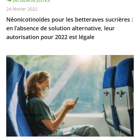
DÉCISION DE JUSTICE
alternative,
24 février 2022
leur
Néonicotinoïdes pour les betteraves sucrières :
autorisation
en l’absence de solution alternative, leur
pour
autorisation pour 2022 est légale
2022
est
légale
La
demande
de
dérogation
pour
tous
les
rendez-
vous
administratifs