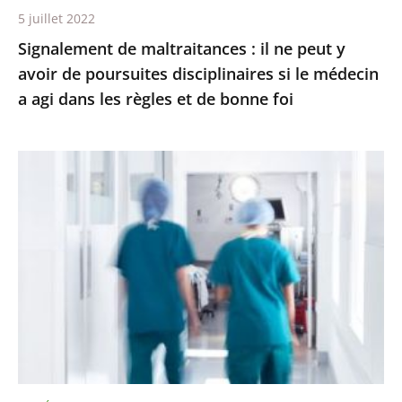
5 juillet 2022
disciplinaires
Signalement de maltraitances : il ne peut y
si
avoir de poursuites disciplinaires si le médecin
le
a agi dans les règles et de bonne foi
médecin
a
agi
Respect
dans
du
les
temps
règles
de
et
travail
de
à
bonne
l’hôpital
foi
:
le
Conseil