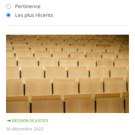
les
les
Pertinence
filtres
filtres
Les plus récents
pour
pour
arriver
arriver
après
avant
Évacuation
violente
de
la
faculté
de
Montpellier
en
2018
:
DÉCISION DE JUSTICE
la
30 décembre 2022
sanction