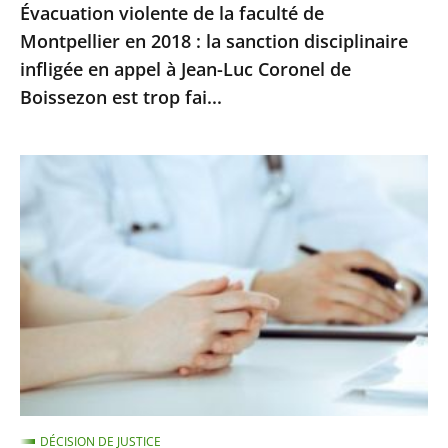
Évacuation violente de la faculté de
disciplinaire
Montpellier en 2018 : la sanction disciplinaire
infligée
infligée en appel à Jean-Luc Coronel de
en
Boissezon est trop fai...
appel
à
Jean-
Signalement
Luc
de
Coronel
maltraitances
de
:
Boissezon
il
est
ne
trop
peut
fai...
y
avoir
de
DÉCISION DE JUSTICE
poursuites