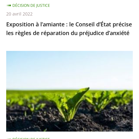
DÉCISION DE JUSTICE
de
20 avril 2022
réparation
Exposition à l’amiante : le Conseil d’État précise
du
les règles de réparation du préjudice d’anxiété
préjudice
d’anxiété
Néonicotinoïdes
pour
les
betteraves
sucrières
:
en
l’absence
de
solution