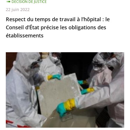
DÉCISION DE JUSTICE
d’État
22 juin 2022
précise
Respect du temps de travail à l’hôpital : le
les
Conseil d’État précise les obligations des
obligations
établissements
des
établissements
Exposition
à
l’amiante
:
le
Conseil
d’État
précise
les
règles