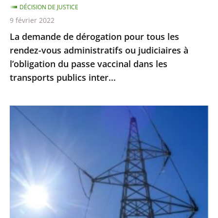
DÉCISION DE JUSTICE
ou
9 février 2022
judiciaires
La demande de dérogation pour tous les
à
rendez-vous administratifs ou judiciaires à
l’obligation
l’obligation du passe vaccinal dans les
du
transports publics inter...
passe
vaccinal
dans
Guyane
les
:
transports
les
publics
travaux
inter...
de
la
future
centrale