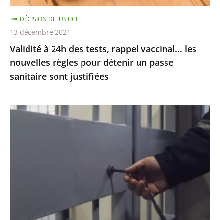
règles
DÉCISION DE JUSTICE
pour
13 décembre 2021
détenir
Validité à 24h des tests, rappel vaccinal… les
un
nouvelles règles pour détenir un passe
passe
sanitaire sont justifiées
sanitaire
sont
justifiées
Garde
à
vue
:
le
juge
des
référés