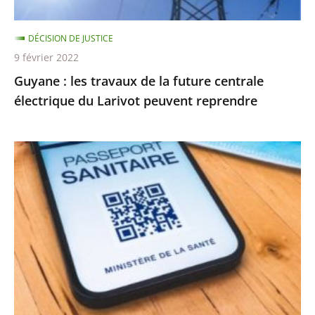
électrique
du
DÉCISION DE JUSTICE
Larivot
9 février 2022
peuvent
Guyane : les travaux de la future centrale
reprendre
électrique du Larivot peuvent reprendre
Validité
à
24h
des
tests,
rappel
vaccinal…
les
nouvelles