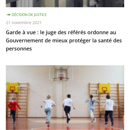
ordonne
au
DÉCISION DE JUSTICE
Gouvernement
21 novembre 2021
de
Garde à vue : le juge des référés ordonne au
mieux
Gouvernement de mieux protéger la santé des
protéger
personnes
la
santé
des
Passe
personnes
sanitaire
pour
les
activités
sportives
et
extra-