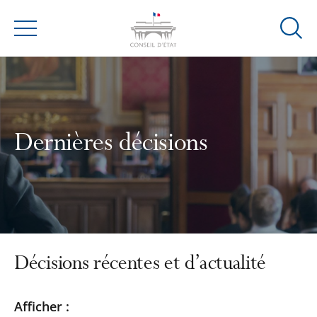
Ouvrir
Menu
la
modal
de
reche
Dernières décisions
Décisions récentes et d’actualité
Passer
Passer
Afficher :