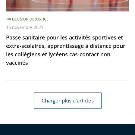
scolaires,
apprentissage
DÉCISION DE JUSTICE
à
16 novembre 2021
distance
Passe sanitaire pour les activités sportives et
pour
extra-scolaires, apprentissage à distance pour
les
les collégiens et lycéens cas-contact non
collégiens
vaccinés
et
lycéens
cas-
contact
non
Charger plus d'articles
vaccinés