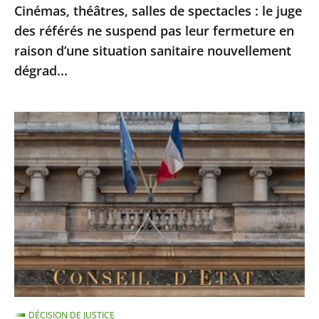
Cinémas, théâtres, salles de spectacles : le juge
pas
des référés ne suspend pas leur fermeture en
leur
raison d’une situation sanitaire nouvellement
fermeture
dégrad...
en
raison
d’une
Ordonnances
situation
de
sanitaire
l’article
nouvellement
38
dégrad...
de
la
Constitution
:
le
Conseil
DÉCISION DE JUSTICE