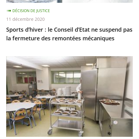
la
DÉCISION DE JUSTICE
fermeture
11 décembre 2020
des
Sports d’hiver : le Conseil d’Etat ne suspend pas
remontées
la fermeture des remontées mécaniques
mécaniques
Les
menus
de
substitution
dans
les
cantines
scolaires,
qui
ne