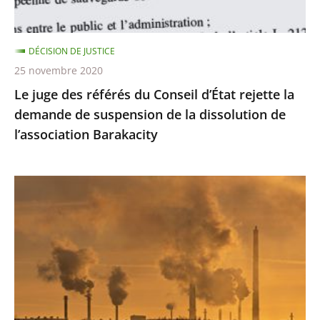
la
demande
DÉCISION DE JUSTICE
de
25 novembre 2020
suspension
Le juge des référés du Conseil d’État rejette la
de
demande de suspension de la dissolution de
la
l’association Barakacity
dissolution
de
l’association
Émissions
Barakacity
de
gaz
à
effet
de
serre