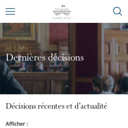
Ouvrir
Menu
la
modal
de
reche
Dernières décisions
Décisions récentes et d’actualité
Passer
Passer
Afficher :