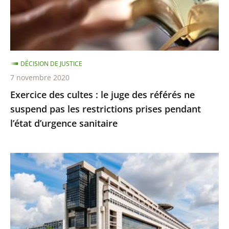
pourra
des
être
référés
respectée
ne
suspend
DÉCISION DE JUSTICE
pas
7 novembre 2020
les
Exercice des cultes : le juge des référés ne
restrictions
suspend pas les restrictions prises pendant
prises
l’état d’urgence sanitaire
pendant
l’état
d’urgence
La
sanitaire
protection
des
contribuables
contre