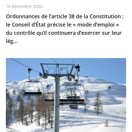
d’État
16 décembre 2020
précise
Ordonnances de l’article 38 de la Constitution :
le
le Conseil d’État précise le « mode d’emploi »
«
du contrôle qu’il continuera d’exercer sur leur
mode
lég...
d’emploi
»
du
Sports
contrôle
d’hiver
qu’il
:
continuera
le
d’exercer
Conseil
sur
d’Etat
leur
ne
lég...
suspend
pas