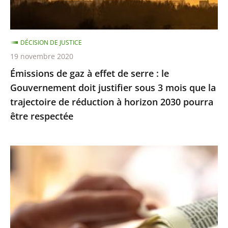
:
le
Gouvernement
DÉCISION DE JUSTICE
doit
19 novembre 2020
justifier
Émissions de gaz à effet de serre : le
sous
Gouvernement doit justifier sous 3 mois que la
3
trajectoire de réduction à horizon 2030 pourra
mois
être respectée
que
la
trajectoire
Exercice
de
des
réduction
cultes
à
:
horizon
le
2030
juge