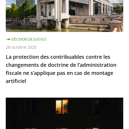
les
changements
de
doctrine
de
DÉCISION DE JUSTICE
l’administration
28 octobre 2020
fiscale
La protection des contribuables contre les
ne
changements de doctrine de l’administration
s’applique
fiscale ne s’applique pas en cas de montage
pas
artificiel
en
cas
de
Le
montage
juge
artificiel
des
référés