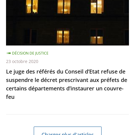
du
Conseil
d’Etat
refuse
de
suspendre
DÉCISION DE JUSTICE
le
23 octobre 2020
décret
Le juge des référés du Conseil d’Etat refuse de
prescrivant
suspendre le décret prescrivant aux préfets de
aux
certains départements d’instaurer un couvre-
préfets
feu
de
certains
départements
d’instaurer
un
Charger plus d'articles