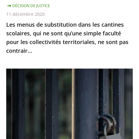
DÉCISION DE JUSTICE
sont
11 décembre 2020
qu’une
Les menus de substitution dans les cantines
simple
scolaires, qui ne sont qu’une simple faculté
faculté
pour les collectivités territoriales, ne sont pas
pour
contrair...
les
collectivités
territoriales,
Le
ne
juge
sont
des
pas
référés
contrair...
du
Conseil
d’Etat
rejette