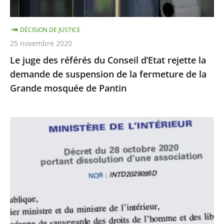
la
demande
DÉCISION DE JUSTICE
de
25 novembre 2020
suspension
Le juge des référés du Conseil d’Etat rejette la
de
demande de suspension de la fermeture de la
la
Grande mosquée de Pantin
fermeture
de
la
Le
Grande
juge
mosquée
des
de
référés
Pantin
du
Conseil
d’État
rejette