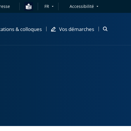
resse
FR
Accessibilité
cations & colloques
Vos démarches
Ouvrir
la
modale
de
recherche