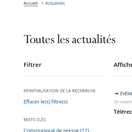
Accueil
Actualités
Toutes les actualités
Filtrer
Affiche
Passer
les
filtres
pour
RÉINITIALISATION DE LA RECHERCHE
ÉVÉN
arriver
Effacer le(s) filtre(s)
29 novem
après
Télérec
MOTS CLÉS
Communiqué de presse (12)