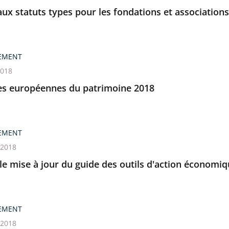
x statuts types pour les fondations et associations
EMENT
2018
es européennes du patrimoine 2018
EMENT
t 2018
e mise à jour du guide des outils d'action économi
EMENT
t 2018