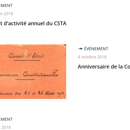
EMENT
re 2018
 d'activité annuel du CSTA
saire
ÉVÉNEMENT
4 octobre 2018
Anniversaire de la C
ution
EMENT
e 2018