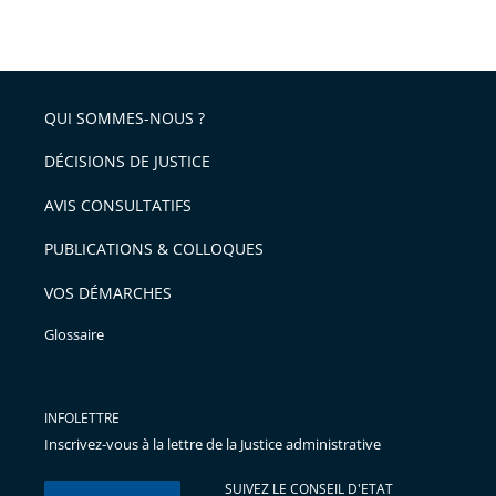
taille
de
le
de
la
l'article
partage
police
pour
de
arriver
QUI SOMMES-NOUS ?
l'article
après
pour
DÉCISIONS DE JUSTICE
arriver
AVIS CONSULTATIFS
avant
PUBLICATIONS & COLLOQUES
VOS DÉMARCHES
Glossaire
INFOLETTRE
Inscrivez-vous à la lettre de la Justice administrative
SUIVEZ LE CONSEIL D'ETAT