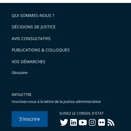
pour
de
arriver
QUI SOMMES-NOUS ?
l'article
après
pour
DÉCISIONS DE JUSTICE
arriver
AVIS CONSULTATIFS
avant
PUBLICATIONS & COLLOQUES
VOS DÉMARCHES
Glossaire
INFOLETTRE
Inscrivez-vous à la lettre de la Justice administrative
SUIVEZ LE CONSEIL D'ETAT
S'inscrire
twitter
linkedIn
youtube
instagram
flickr
rss