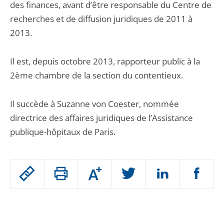
des finances, avant d’être responsable du Centre de
recherches et de diffusion juridiques de 2011 à
2013.
Il est, depuis octobre 2013, rapporteur public à la
2ème chambre de la section du contentieux.
Il succède à Suzanne von Coester, nommée
directrice des affaires juridiques de l’Assistance
publique-hôpitaux de Paris.
Passer
Augmenter
le
ou
réduire
partage
Passer
la
taille
de
le
de
la
l'article
partage
police