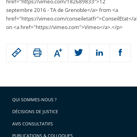
href="https://vimeo.com/182689833">12
septembre 2016 - TA de Grenoble</a> from <a
href="https://vimeo.com/conseiletatfr">ConseilEtat</a
on <a href="https://vimeo.com">Vimeo</a>.</p>
Passer
Augmenter
le
ou
réduire
partage
Passer
la
taille
de
le
de
la
l'article
partage
police
pour
de
arriver
QUI SOMMES-NOUS ?
l'article
après
pour
DÉCISIONS DE JUSTICE
arriver
AVIS CONSULTATIFS
avant
PUBLICATIONS & COLLOQUES