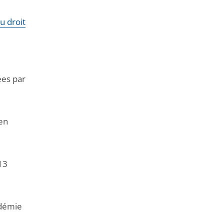
u droit
ées par
 en
13
adémie