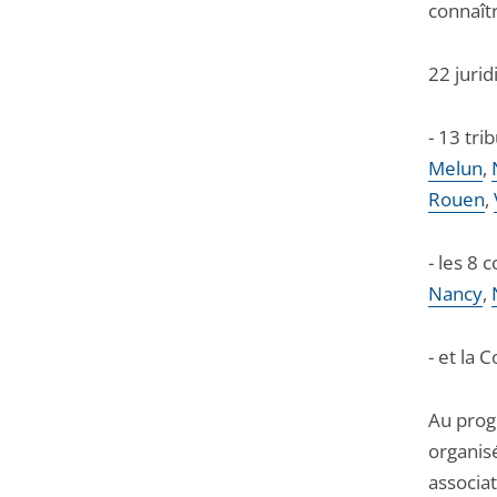
connaît
22 jurid
- 13 tri
Melun
,
Rouen
,
- les 8 
Nancy
,
- et la 
Au prog
organisé
associat