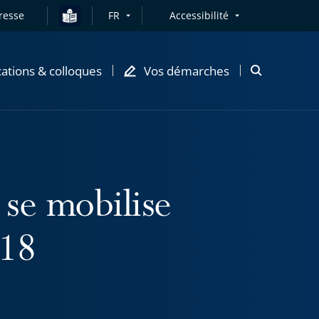
resse
FR
Accessibilité
cations & colloques
Vos démarches
Ouvrir
la
modale
de
recherche
 se mobilise
018