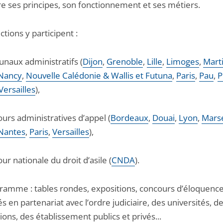
re ses principes, son fonctionnement et ses métiers.
ictions y participent :
bunaux administratifs (
Dijon
,
Grenoble
,
Lille
,
Limoges
,
Mart
Nancy
,
Nouvelle Calédonie & Wallis et Futuna
,
Paris
,
Pau
,
P
Versailles
),
cours administratives d’appel (
Bordeaux
,
Douai
,
Lyon
,
Marse
Nantes
,
Paris
,
Versailles
),
Cour nationale du droit d’asile (
CNDA
).
ramme : tables rondes, expositions, concours d’éloquenc
s en partenariat avec l’ordre judiciaire, des universités, d
ions, des établissement publics et privés...