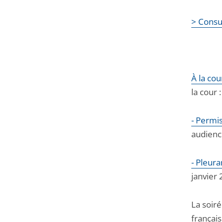
> Consul
À la cou
la cour :
- Permis
audience
- Pleur
janvier 
La soir
français