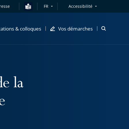
resse
FR
Accessibilité
cations & colloques
Vos démarches
Ouvrir
la
modale
de
recherche
e la
e