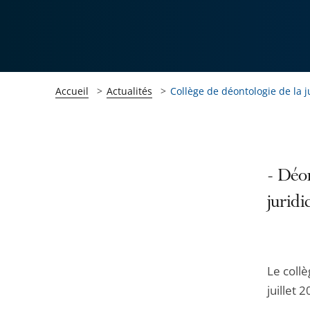
Accueil
Actualités
Collège de déontologie de la j
Passer
Passer
- Déon
la
la
juridi
navigation
navigation
de
de
l'article
l'article
pour
pour
Le collè
arriver
arriver
juillet 
après
avant