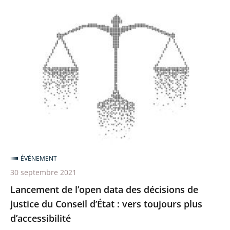
Lancement
de
l’open
data
des
décisions
de
justice
du
Conseil
ÉVÉNEMENT
d’État
30 septembre 2021
:
Lancement de l’open data des décisions de
vers
justice du Conseil d’État : vers toujours plus
toujours
d’accessibilité
plus