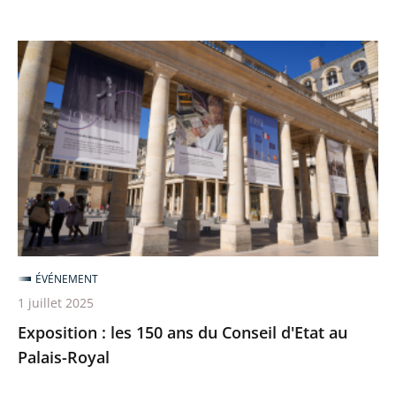
Exposition
:
les
150
ans
du
Conseil
d'Etat
au
Palais-
ÉVÉNEMENT
Royal
1 juillet 2025
Exposition : les 150 ans du Conseil d'Etat au
Palais-Royal