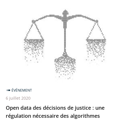
Open
data
des
décisions
de
justice
:
une
régulation
nécessaire
ÉVÉNEMENT
des
6 juillet 2020
algorithmes
Open data des décisions de justice : une
régulation nécessaire des algorithmes