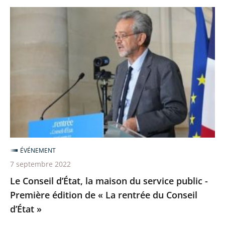
Le
Conseil
d’État,
la
maison
du
service
public
-
Première
ÉVÉNEMENT
édition
7 septembre 2022
de
Le Conseil d’État, la maison du service public -
«
Première édition de « La rentrée du Conseil
La
d’État »
rentrée
du