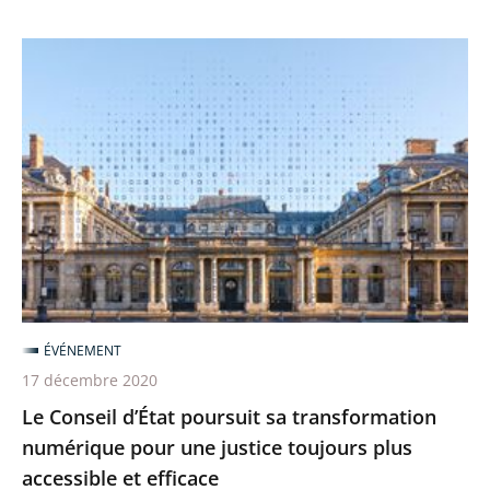
d’accessibilité
Le
Conseil
d’État
poursuit
sa
transformation
numérique
pour
une
justice
ÉVÉNEMENT
toujours
17 décembre 2020
plus
Le Conseil d’État poursuit sa transformation
accessible
numérique pour une justice toujours plus
et
accessible et efficace
efficace