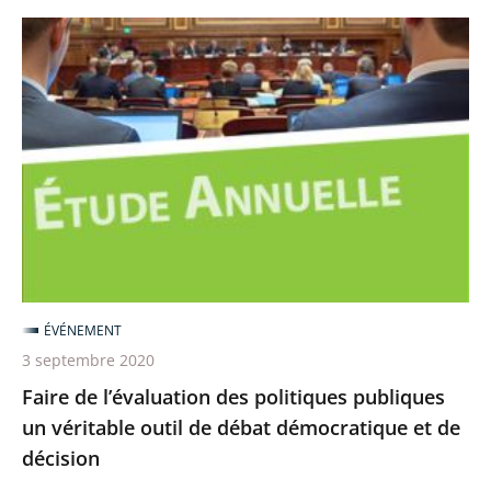
Faire
de
l’évaluation
des
politiques
publiques
un
véritable
outil
de
ÉVÉNEMENT
débat
3 septembre 2020
démocratique
Faire de l’évaluation des politiques publiques
et
un véritable outil de débat démocratique et de
de
décision
décision