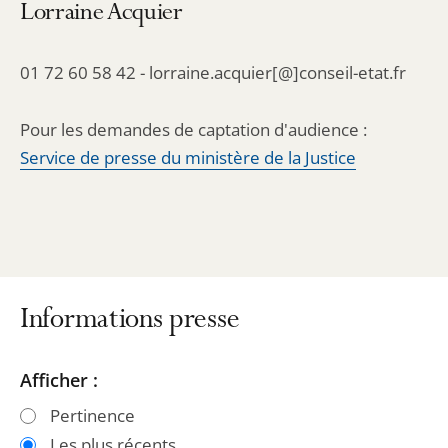
Lorraine Acquier
01 72 60 58 42 - lorraine.acquier[@]conseil-etat.fr
Pour les demandes de captation d'audience :
Service de presse du ministère de la Justice
Informations presse
Passer
Passer
Afficher :
les
les
Pertinence
filtres
filtres
Les plus récents