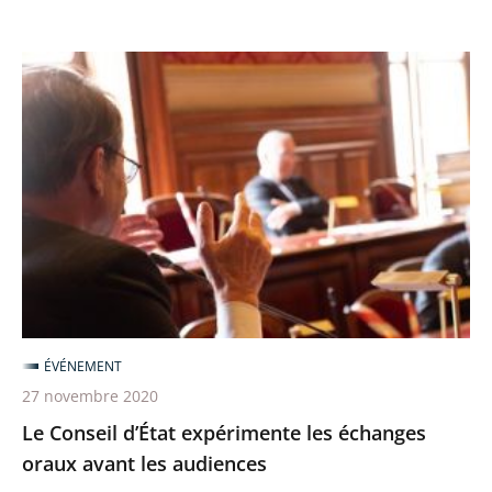
Le
Conseil
d’État
expérimente
les
échanges
oraux
avant
les
audiences
ÉVÉNEMENT
27 novembre 2020
Le Conseil d’État expérimente les échanges
oraux avant les audiences