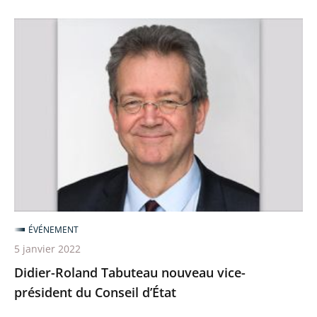
Conseil
Didier-
d’État
Roland
»
Tabuteau
nouveau
vice-
président
du
Conseil
d’État
ÉVÉNEMENT
5 janvier 2022
Didier-Roland Tabuteau nouveau vice-
président du Conseil d’État