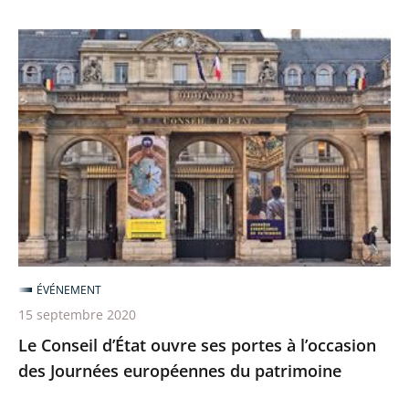
Le
Conseil
d’État
ouvre
ses
portes
à
l’occasion
des
Journées
ÉVÉNEMENT
européennes
15 septembre 2020
du
Le Conseil d’État ouvre ses portes à l’occasion
patrimoine
des Journées européennes du patrimoine