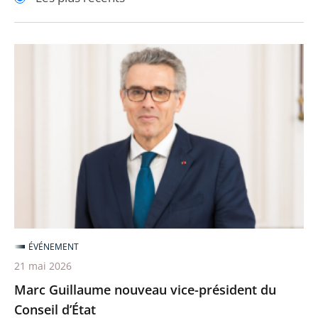
pour
pour
arriver
arriver
après
avant
Marc
Guillaume
nouveau
vice-
président
du
Conseil
d’État
ÉVÉNEMENT
21 mai 2026
Marc Guillaume nouveau vice-président du
Conseil d’État